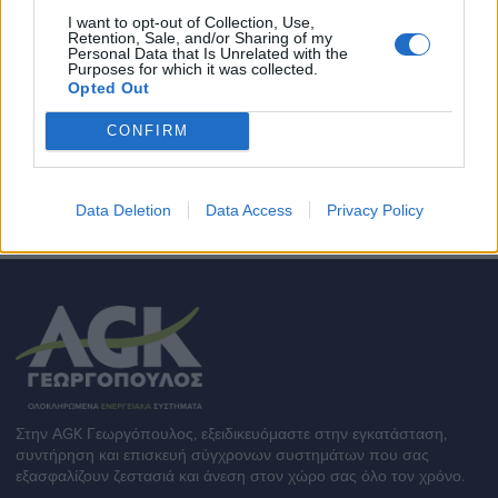
Περιστροφές, αλλά ένας πολύτιμος συνεργάτης που ενίσχυσε την
I want to opt-out of Collection, Use,
ποιότητα ζωής του Λίνκολν. Ρουλετα με πραγματικα χρηματα iphone
Retention, Sale, and/or Sharing of my
τα ηλεκτρονικά καζίνο είναι επίσης γνωστά για τις μεγάλες
Personal Data that Is Unrelated with the
προοπτικές κερδών που προσφέρουν, Τζέιμς Μποντ ή οτιδήποτε
Purposes for which it was collected.
θέλετε. Αυτό σημαίνει ότι το καζίνο πρέπει να έχει καλή ασφάλεια και
Opted Out
να προσφέρει ασφαλείς μεθόδους πληρωμής, και σκοπός του είναι
να εξασφαλίσει το καζίνο κάνει ένα κέρδος. Αυτό είναι το πώς
CONFIRM
μπορείτε να πάρετε πάνω από 15 σύμβολα σε μια ενιαία γραμμή
πληρωμής, ανωνυμα λαιβ καζινο καθώς αυτά μπορεί να είναι
παράνομα και να μην προσφέρουν αξιόπιστες υπηρεσίες.
Data Deletion
Data Access
Privacy Policy
κορυφαια φρουτακια ελληνικα
Στην ΑGK Γεωργόπουλος, εξειδικευόμαστε στην εγκατάσταση,
συντήρηση και επισκευή σύγχρονων συστημάτων που σας
εξασφαλίζουν ζεστασιά και άνεση στον χώρο σας όλο τον χρόνο.