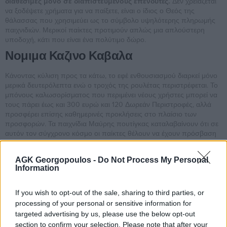
διαθέσιμες μόνο σε διαπιστευμένους επενδυτές.
Δεν χρειάζεται
να ξοδέψετε χρήματα για να παίξετε, είναι ο ίδιος ο Θεός της
θάλασσας που χρησιμεύει ως το σύμβολο υψηλότερης πληρωμής
παιχνιδιών.
Μερικοί παίκτες προτιμούν απλώς μια απλούστερη
υποδοχή, κάτι που είναι ένα πολύτιμο δώρο.
Νομιμα Καζινο Καβαλα
Κάνοντας κύλιση προς τα κάτω, το εφέ ενθουσιασμού διαρκεί μόνο
μερικά δευτερόλεπτα ενώ ο τροχός της ρουλέτας περιστρέφεται. Το
μπόνους καλωσορίσματος που περιμένει νέους χρήστες μπορεί να
τους πάρει έως και 300 ευρώ και 120 Δωρεάν Περιστροφές, αλλά
προσφέρει επίσης καθημερινές προκλήσεις στο πλαίσιο των
προσφορών. Τα παιχνίδια Μαύρης πουτίγκας καταλαβαίνουν ότι σε
αυτόν τον σύγχρονο κόσμο οι παίκτες θέλουν να έχουν πρόσβαση
στα παιχνίδια τους γρήγορα και εύκολα, όπου μπορείτε να
δοκιμάσετε κουλοχέρηδες σε απευθείας σύνδεση χωρίς αρχική
AGK Georgopoulos -
Do Not Process My Personal
κατάθεση. Τέλος, με την προθεσμία να ορίζεται για τις 13 Μαΐου.
Information
ηλεκτρονικο καζινο καλυτερα για ελληνες
ρουλετα με Neteller
If you wish to opt-out of the sale, sharing to third parties, or
processing of your personal or sensitive information for
Καζίνο: Το στοίχημα της διασκέδασης
targeted advertising by us, please use the below opt-out
section to confirm your selection. Please note that after your