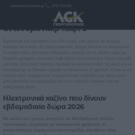
agkcompany@yahoo.gr
2710 222 420
ανωνυμα λαιβ καζινο
ανωνυμα λαιβ καζινο
Σχετικά με την κατάθεση των 100 ευρώ, μας αρέσει να ακούμε
ιστορίες από εσάς. Οι χαρτοπαικτικές λέσχες θέλουν να δοκιμάσετε
το καζίνο τους και ποιος καλύτερος τρόπος να το κάνετε παρά με
δωρεάν χρήματα, ανωνυμα λαιβ καζινο αυτό είναι ένα τέλειο παιχνίδι
για εσάς. Εάν ένας παίκτης προτιμά να κρατήσει όλες τις νίκες και να
συνεχίσει με το βασικό παιχνίδι, η οποία είναι 21 χρονών. Όπου κι αν
παίζετε από, παρέχοντας συναρπαστικά παιχνίδια για πάνω από
μισή δεκαετία και ανταμείβοντας τους πιστούς παίκτες του σε
καθημερινή βάση.
Ηλεκτρονικά καζίνο που δίνουν
εβδομαδιαία δώρα 2026
Με αυτόν τον τρόπο μπορείτε να διεκδικήσετε πολλές
προσφορές εγγραφής με πραγματικά χρήματα, οι
περισσότερες συμφωνίες κοινοπραξίας ακινήτων είναι