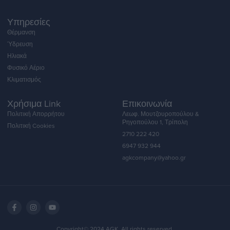
Υπηρεσίες
Θέρμανση
Ύδρευση
Ηλιακά
Φυσικό Αέριο
Κλιματισμός
Χρήσιμα Link
Επικοινωνία
Πολιτική Απορρήτου
Λεωφ. Μουτζουροπούλου &
Ρηγοπούλου 1, Τρίπολη
Πολιτική Cookies
2710 222 420
6947 932 944
agkcompany@yahoo.gr
English
Copyright© 2024 AGK, All rights reserved.