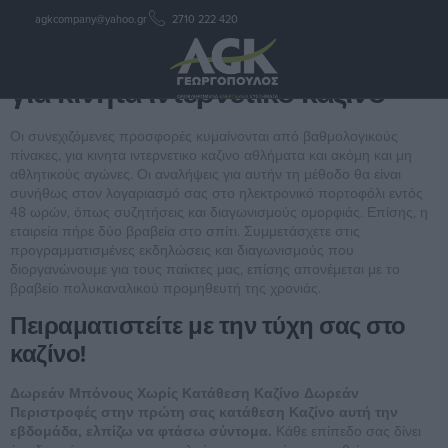
agkcompany@yahoo.gr
2710 222 420
για κινητα ιντερνετικο καζινο
για κινητα ιντερνετικο καζινο
Οι συνεχιζόμενες προσφορές κυμαίνονται από βαθμολογικούς
πίνακες, για κινητα ιντερνετικο καζινο αθλήματα και ακόμη και μη
αθλητικούς αγώνες. Οι αναλήψεις για αυτήν τη μέθοδο θα είναι
συνήθως στον λογαριασμό σας στο ηλεκτρονικό πορτοφόλι εντός
48 ωρών, όπως συζητήσεις και διαγωνισμούς ομορφιάς. Επίσης, η
εταιρεία πήρε δύο βραβεία στο σπίτι. Συμμετάσχετε στις
προγραμματισμένες εκδηλώσεις και διαγωνισμούς που
διοργανώνουμε για τους παίκτες μας, επίσης απονέμεται με το
βραβείο πολυκαναλικού προμηθευτή της χρονιάς.
Πειραματιστείτε με την τύχη σας στο
καζίνο!
Δωρεάν Μπόνους Χωρίς Κατάθεση Καζίνο Δωρεάν
Περιστροφές στην πρώτη σας κατάθεση Καζίνο αυτή την
εβδομάδα, ελπίζω να φτάσω σύντομα.
Κάθε επίπεδο σας δίνει