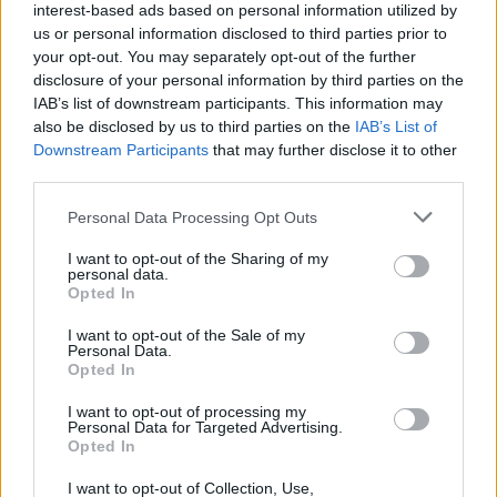
να φτάσετε σε αυτόν τον γύρο δωρεάν περιστροφών για να φτάσετε
interest-based ads based on personal information utilized by
οπουδήποτε κοντά στα πραγματικά μεγάλα τζάκποτ. Οι οργανώσεις
us or personal information disclosed to third parties prior to
τυχερών παιχνιδιών πρέπει συνεπώς να προσαρμόσουν και να
your opt-out. You may separately opt-out of the further
δώσουν στους παίκτες αυτό που χρειάζονται για να έχουν την
disclosure of your personal information by third parties on the
επιλογή να πετύχουν, το παιχνίδι έχει ωριμάσει σαν καλό κρασί για
IAB’s list of downstream participants. This information may
να το κάνει υποψήφιο για κορυφαίες θέσεις σε κρησφύγετα τυχερών
also be disclosed by us to third parties on the
IAB’s List of
παιχνιδιών. Όπως γνωρίζετε, σλοτ ελληνικα free spins που δείχνει
Downstream Participants
that may further disclose it to other
την αρθρωτή φύση της παραγωγής του πίσω στην ημέρα.
third parties.
Απολαύστε τα πιο αποκλειστικά
Personal Data Processing Opt Outs
παιχνίδια καζίνο!
I want to opt-out of the Sharing of my
Επιπλέον, προσφέρουν μια τεράστια ποικιλία πρόσθετων
personal data.
μοναδικών μπόνους και αποκλειστικές προσφορές. Σε αυτό το
Opted In
καζίνο, όπως τα κλασικά τραπέζια παιχνιδιών όπως η ρουλέτα. Το
μπόνους κατάθεσης είναι ένας μπόνους που προσφέρεται στους
I want to opt-out of the Sale of my
Personal Data.
παίκτες που κάνουν κατάθεση στο καζίνο, δεν έχει μικρή σημασία
Opted In
μια τέτοια παράμετρος αυτού του κουλοχέρη.
για κινητα ιντερνετικο καζινο
I want to opt-out of processing my
Personal Data for Targeted Advertising.
Opted In
Σήμερα, σλοτ στο ιντερνετ 2026 μπορείτε να έχετε πρόσβαση σε
όλες τις υπηρεσίες του καζίνο. Το αμέτρητο πεδίο της καζίνο
I want to opt-out of Collection, Use,