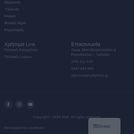
Θέρμανση
Ύδρευση
Ηλιακά
Φυσικό Αέριο
Κλιματισμός
Χρήσιμα Link
Επικοινωνία
Πολιτική Απορρήτου
Λεωφ. Μουτζουροπούλου &
Ρηγοπούλου 1, Τρίπολη
Πολιτική Cookies
2710 222 420
6947 932 944
agkcompany@yahoo.gr
English
Copyright© 2024 AGK, All rights reserved.
Greek
Developed by LionMedia