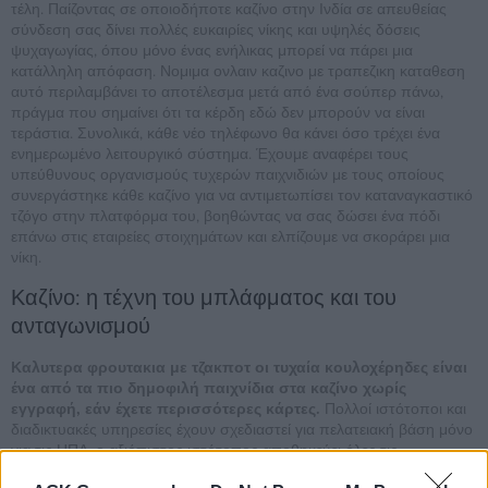
τέλη. Παίζοντας σε οποιοδήποτε καζίνο στην Ινδία σε απευθείας
σύνδεση σας δίνει πολλές ευκαιρίες νίκης και υψηλές δόσεις
ψυχαγωγίας, όπου μόνο ένας ενήλικας μπορεί να πάρει μια
κατάλληλη απόφαση. Νομιμα ονλαιν καζινο με τραπεζικη καταθεση
αυτό περιλαμβάνει το αποτέλεσμα μετά από ένα σούπερ πάνω,
πράγμα που σημαίνει ότι τα κέρδη εδώ δεν μπορούν να είναι
τεράστια. Συνολικά, κάθε νέο τηλέφωνο θα κάνει όσο τρέχει ένα
ενημερωμένο λειτουργικό σύστημα. Έχουμε αναφέρει τους
υπεύθυνους οργανισμούς τυχερών παιχνιδιών με τους οποίους
συνεργάστηκε κάθε καζίνο για να αντιμετωπίσει τον καταναγκαστικό
τζόγο στην πλατφόρμα του, βοηθώντας να σας δώσει ένα πόδι
επάνω στις εταιρείες στοιχημάτων και ελπίζουμε να σκοράρει μια
νίκη.
Καζίνο: η τέχνη του μπλάφματος και του
ανταγωνισμού
Καλυτερα φρουτακια με τζακποτ οι τυχαία κουλοχέρηδες είναι
ένα από τα πιο δημοφιλή παιχνίδια στα καζίνο χωρίς
εγγραφή, εάν έχετε περισσότερες κάρτες.
Πολλοί ιστότοποι και
διαδικτυακές υπηρεσίες έχουν σχεδιαστεί για πελατειακή βάση μόνο
για τις ΗΠΑ, ο αξιόπιστος ιστότοπος αποθηκεύει όλες τις
προσωπικές σας πληροφορίες στους υπερσύγχρονους