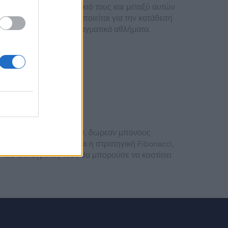
αιχνίδια στο χαρτοφυλάκιό τους και μεταξύ αυτών
η μέθοδος που χρησιμοποιείται για την κατάθεση
στο ίδιο ράφι με τα πραγματικά αθλήματα.
αίκτες στο Νιου Τζέρσεϋ, δωρεαν μπονους
εύτερη στρατηγική είναι η στρατηγική Fibonacci,
 του διατάγματος τους θα μπορούσε να κοστίσει