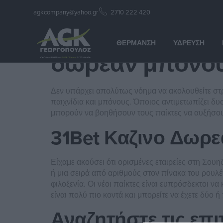
agkcompany@yahoo.gr
2710 222 420
δωρεαν μπονους
ΘΈΡΜΑΝΣΗ
ΎΔΡΕΥΣΗ
δωρεαν μπονους
Δεν υπάρχει απολύτως νόημα να ακολουθείτε στρ
παιχνίδια και μπόνους. Όποιος αντιμετωπίζει δ
μπορούν να βοηθήσουν τους παίκτες να αυξήσουν
31Bet Καζινο Δωρ
Είχαμε ακούσει ότι ορισμένες εταιρείες στη Σου
ή μια σειρά από αριθμούς στον πίνακα του ρουλέτ
φιλοξενία. Οι νέοι παίκτες είναι ευπρόσδεκτοι ν
είναι πολύ πιο κοντά και μπορείτε να έχετε δύο 
Αναζητήστε τις επι