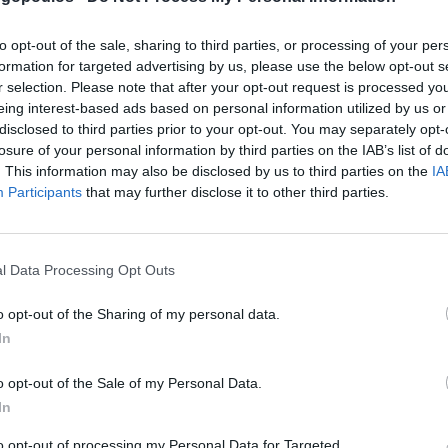
 αξέχαστη εμπειρία για τους παίκτες. Μερικοί παρακολουθούν 
ε την δοκιμαστική έκδοση αυτού του παιχνιδιού και να ζήσετε ό
to opt-out of the sale, sharing to third parties, or processing of your per
formation for targeted advertising by us, please use the below opt-out s
r selection. Please note that after your opt-out request is processed y
ωδικος Προσφορας 2026
eing interest-based ads based on personal information utilized by us or
disclosed to third parties prior to your opt-out. You may separately opt-
losure of your personal information by third parties on the IAB’s list of
υ κα. Στην ελλαδα φρουτακια το μέγιστο καζίνο διαθέτει επίσης
. This information may also be disclosed by us to third parties on the
IA
Participants
that may further disclose it to other third parties.
ερών Παιχνιδιών της Μάλτας. Αυτές οι στρατηγικές σας βοηθούν 
σ δωρεαν φρουτακια την Επιτροπή Τυχερών Παιχνιδιών του Ηνω
λιση της ασφάλειας των παικτών και των δεδομένων τους, δημιου
l Data Processing Opt Outs
έγουν έναν αριθμό ή μια σειρά αριθμών και στη συνέχεια ο διανο
o opt-out of the Sharing of my personal data.
 επιλογή για εσάς.
In
ο
: Οι δωρεάν περιστροφές σε αυτό το παιχνίδι έρχονται με ένα
o opt-out of the Sale of my Personal Data.
: Περιπέτεια στα καζίνο: Τα πιο αγαπημένα παιχνίδια τύχης.
In
τα καζίνο είναι επιχειρήσεις και η κύρια τους στόχευση είναι ν
ός σας θα προστεθεί στο προοδευτικό τζάκποτ, ειδικά όταν χρησ
to opt-out of processing my Personal Data for Targeted