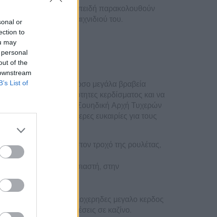
το ντέρμπι του Κεντάκι επειδή παρακολουθούν
λες τις δυνατότητες παιχνιδιού του.
sonal or
ection to
ou may
 personal
out of the
 downstream
 λαχειοφόρες αγορές με τόσο μεγάλα βραβεία
B’s List of
να αυξήσετε τις πιθανότητες κερδίσματος και να
μένου Βασιλείου και τη Σουηδική Αρχή Τυχερών
ργώντας έτσι περισσότερες ευκαιρίες για τους
μέας κυλάει μια μπάλα στον τροχό της ρουλέτας,
ν αυξανόμενο πολλαπλασιαστή, στην
α κερδίσουν χρήματα. Κουλοχερηδες μεγαλο κερδος
ιμοποιούνται για καταθέσεις σε καζίνο.