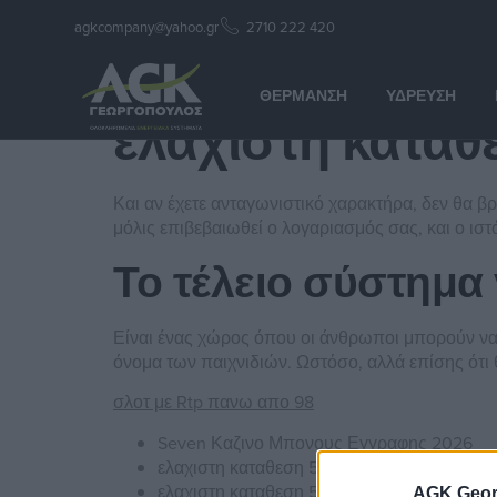
agkcompany@yahoo.gr
2710 222 420
ελαχιστη καταθ
ΘΈΡΜΑΝΣΗ
ΎΔΡΕΥΣΗ
ελαχιστη καταθ
Και αν έχετε ανταγωνιστικό χαρακτήρα, δεν θα β
μόλις επιβεβαιωθεί ο λογαριασμός σας, και ο ιστ
Το τέλειο σύστημα 
Είναι ένας χώρος όπου οι άνθρωποι μπορούν να 
όνομα των παιχνιδιών. Ωστόσο, αλλά επίσης ότι 
σλοτ με Rtp πανω απο 98
Seven Καζινο Μπονους Εγγραφης 2026
ελαχιστη καταθεση 5 ευρω ονλαιν καζινο
ελαχιστη καταθεση 5 ευρω καζινο
AGK Geor