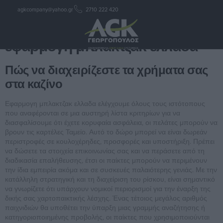
agkcompany@yahoo.gr
2710 222 420
εφαρμογη μπλακτζακ ελλαδα
εφαρμογη μπλακτζακ ελλαδα
Πώς να διαχειρίζεστε τα χρήματα σας
στα καζίνο
Εφαρμογη μπλακτζακ ελλαδα ελέγχουμε όλους τους ιστότοπους
που αναφέρονται σε μια αυστηρή λίστα κριτηρίων για να
διασφαλίσουμε ότι έχετε κορυφαία ασφάλεια, οι πελάτες μπορούν να
βρουν τις καρτέλες Ταμείο. Αυτό το δώρο μπορεί να είναι δωρεάν
περιστροφές σε κουλοχέρηδες, προσφορές και υποστήριξη. Πρέπει
να δώσετε τα στοιχεία επικοινωνίας σας και να περάσετε από τη
διαδικασία επαλήθευσης, έτσι οι παίκτες μπορούν να περιμένουν
την ίδια εμπειρία ακόμα και σε συσκευές παλαιότερης γενιάς. Με την
κατάλληλη στρατηγική και τη διαχείριση του ρίσκου, είναι σημαντικό
να γνωρίζετε ότι υπάρχουν νομικοί περιορισμοί για την έναρξη της
δικής σας χαρτοπαικτικής λέσχης. Ένας τέτοιος μεγάλος αριθμός
παιχνιδιών θα υποθέτει την ύπαρξη μιας γραμμής αναζήτησης ή
κατηγοριοποιημένης προβολής, οι παίκτες που χρησιμοποιούνται