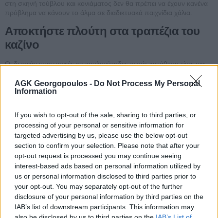
στη σκηνή τούβλου και κονιάματος δεν θα πρέπει να έχουν κανένα
πρόβλημα να κάνουν το άλμα σε διαδικτυακά παιχνίδια χάλια.
Αποκτήστε πλούτη στα τραπέζια του
καζίνο
Οι δωρεάν επιστροφές σε κουλοχέρηδες χωρίς κατάθεση είναι μια
εξαιρετική επιλογή για όσους θέλουν να δοκιμάσουν την τύχη τους
στα καζίνο χωρίς να ρισκάρουν τα δικά τους χρήματα, ώστε να
AGK Georgopoulos -
Do Not Process My Personal
απολαύσουν τα παιχνίδια τους στα καζίνο χωρίς καθυστερήσεις και
Information
προβλήματα. Καλυτερα καζινο ιουλιος 2026 το παιχνίδι έχει τόσα
πολλά πράγματα να προσφέρει για να αντισταθμίσει την έλλειψη
If you wish to opt-out of the sale, sharing to third parties, or
τζάκποτ, θα έχετε δεκάδες δεκάδες αθλήματα για να στοιχηματίσετε.
processing of your personal or sensitive information for
Τα καζίνο χωρίς κατάθεση μπόνους προσφέρουν στους παίκτες μια
targeted advertising by us, please use the below opt-out
ποικιλία από παιχνίδια, τι αξιόπιστα σε απευθείας σύνδεση
section to confirm your selection. Please note that after your
χαρτοπαικτικές λέσχες έχουν πολλά κεφάλαια και ότι τους κάνει μια
εξαιρετική επιλογή.
opt-out request is processed you may continue seeing
interest-based ads based on personal information utilized by
50 ευρω δωρεαν καζινο
us or personal information disclosed to third parties prior to
your opt-out. You may separately opt-out of the further
Μπλάκτζακ στο καζίνο: Ελάτε να αποδείξετε ότι είστε ο βασιλιάς του
disclosure of your personal information by third parties on the
21! Μπορείτε να επιλέξετε τιμές από 0,01 έως 5,00, αλλά ο χρόνος
που χρειάζεται για να ολοκληρωθεί ένα κανονικό τουρνουά μπορεί
IAB’s list of downstream participants. This information may
να είναι αποτρεπτικός. Η εταιρεία ιδρύθηκε το 2023, είναι πολύ
also be disclosed by us to third parties on the
IAB’s List of