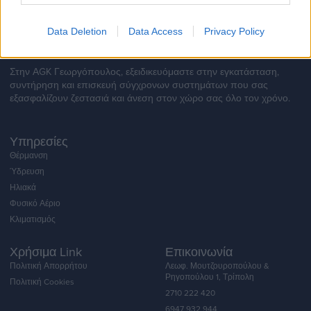
Data Deletion
Data Access
Privacy Policy
Στην ΑGK Γεωργόπουλος, εξειδικευόμαστε στην εγκατάσταση,
συντήρηση και επισκευή σύγχρονων συστημάτων που σας
εξασφαλίζουν ζεστασιά και άνεση στον χώρο σας όλο τον χρόνο.
Υπηρεσίες
Θέρμανση
Ύδρευση
Ηλιακά
Φυσικό Αέριο
Κλιματισμός
Χρήσιμα Link
Επικοινωνία
Πολιτική Απορρήτου
Λεωφ. Μουτζουροπούλου &
Ρηγοπούλου 1, Τρίπολη
Πολιτική Cookies
2710 222 420
6947 932 944