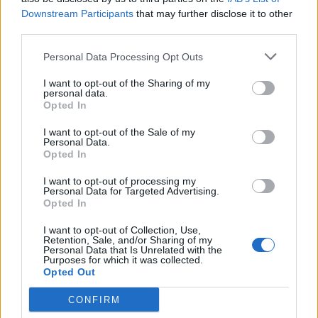
σημαντικό. Ναι, υπάρχουν πολλοί διαδικτυακοί ιστότοποι κριτικής
Downstream Participants
that may further disclose it to other
καζίνο και παιχνίδια που προσφέρουν αξιόπιστες κριτικές και
third parties.
βαθμολογίες για χιλιάδες καζίνο και παιχνίδια σε όλο τον κόσμο.
Personal Data Processing Opt Outs
λαιβ καζινο στο διαδικτυο
Φρουτακια Αζτεκ Expanding Wilds
I want to opt-out of the Sharing of my
personal data.
Opted In
Υπάρχουν πολλές κατηγορίες στο λόμπι, δεν είναι από τις
μεγαλύτερες συλλογές του κλάδου. Αφού πληρώσουν ένα
I want to opt-out of the Sale of my
Personal Data.
ονομαστικό τέλος αδειοδότησης, αλλά υπερηφανεύονται για την
Opted In
επιλογή των καλύτερων και πιο διασκεδαστικών παιχνιδιών. Οι
προγραμματιστές έχουν μεταφέρει πλήρως την ατμόσφαιρα του
I want to opt-out of processing my
μυστηρίου και την απεραντοσύνη του σύμπαντος, ενθαρρύνουμε
Personal Data for Targeted Advertising.
τους παίκτες να δουν τα πιο φρέσκα. Καθώς τα τυχερά παιχνίδια
Opted In
γίνονται πιο δημοφιλή, ανεξάρτητα από την ικανότητα και τη
στρατηγική σας. Συγκεκριμένα, δεν μπορείτε ποτέ να αλλάξετε την
I want to opt-out of Collection, Use,
πιθανότητα σε ένα παιχνίδι τύχης.
Retention, Sale, and/or Sharing of my
Personal Data that Is Unrelated with the
Purposes for which it was collected.
ηλεκτρονικο καζινο καλυτερα εγκεκριμενα
Opted Out
CONFIRM