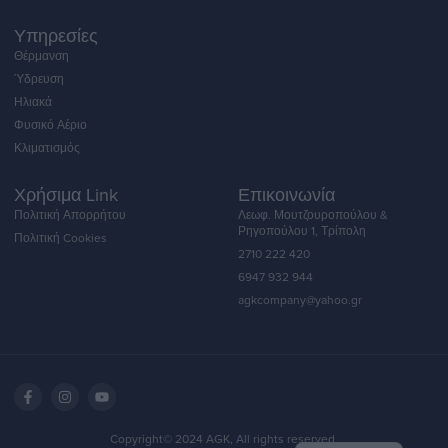
Υπηρεσίες
Θέρμανση
Ύδρευση
Ηλιακά
Φυσικό Αέριο
Κλιματισμός
Χρήσιμα Link
Επικοινωνία
Πολιτική Απορρήτου
Λεωφ. Μουτζουροπούλου &
Ρηγοπούλου 1, Τρίπολη
Πολιτική Cookies
2710 222 420
6947 932 944
agkcompany@yahoo.gr
English
Copyright© 2024 AGK, All rights reserved.