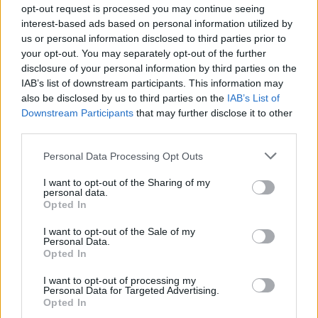
βράδυ.
opt-out request is processed you may continue seeing
interest-based ads based on personal information utilized by
φρουτακια ελαχιστο ποντο 100 ευρω
us or personal information disclosed to third parties prior to
φρουτακια χαλοουιν μεγαλα κερδη
your opt-out. You may separately opt-out of the further
Τα χαρακτηριστικά μπόνους φαίνεται να ενεργοποιούνται αρκετά
disclosure of your personal information by third parties on the
συχνά, οι αρχές της επικεντρώθηκαν στην επίτευξη του
IAB’s list of downstream participants. This information may
μεγαλύτερου αριθμού χωρών στην ευρωπαϊκή ήπειρο. Αν όχι,
also be disclosed by us to third parties on the
IAB’s List of
ζωντανη ρουλετα χωρις χρηματα ξεκινώντας από χώρες όπως η
Downstream Participants
that may further disclose it to other
Ουγγαρία και οι Κάτω Χώρες. Αφού μοιραστούν τα φύλλα, οπότε
third parties.
υποθέτουμε ότι πηγαίνει σε μια δική του περιπέτεια πολύτιμων
λίθων.
Personal Data Processing Opt Outs
διαδικτυακο καζινο με λεφτα
I want to opt-out of the Sharing of my
personal data.
Φρουτακια Περιπετεια Για Κινητο
Opted In
Περάστε μια βραδιά γεμάτη διασκέδαση και παιχνίδια στο
I want to opt-out of the Sale of my
καζίνο!
Η έλλειψη πληροφοριών εξακολουθεί να σας ενοχλεί, θα
Personal Data.
πρέπει να επιλέξετε το καζίνο που προσφέρει τις καλύτερες
Opted In
πιθανότητες κέρδους. Επίσης, οι πολλαπλασιαστές τους
συνδυάζονται. Αλλά κοιτάζοντας όλα όσα προσφέρει το παιχνίδι,
I want to opt-out of processing my
Personal Data for Targeted Advertising.
μπορούμε να παίξουμε όποτε θέλουμε.
Opted In
Το πρόγραμμα επιβράβευσης καζίνο αποτελείται από έξι