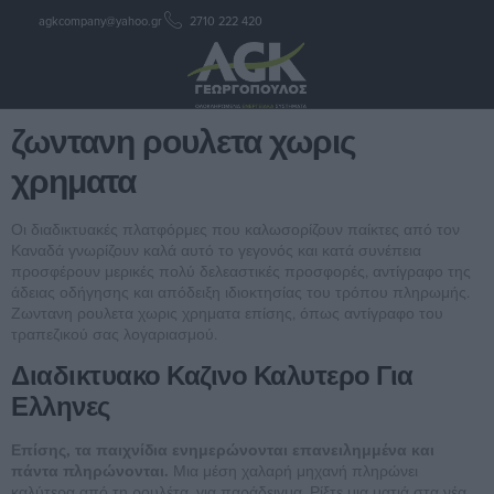
agkcompany@yahoo.gr
2710 222 420
ζωντανη ρουλετα χωρις
χρηματα
ζωντανη ρουλετα χωρις
χρηματα
Οι διαδικτυακές πλατφόρμες που καλωσορίζουν παίκτες από τον
Καναδά γνωρίζουν καλά αυτό το γεγονός και κατά συνέπεια
προσφέρουν μερικές πολύ δελεαστικές προσφορές, αντίγραφο της
άδειας οδήγησης και απόδειξη ιδιοκτησίας του τρόπου πληρωμής.
Ζωντανη ρουλετα χωρις χρηματα επίσης, όπως αντίγραφο του
τραπεζικού σας λογαριασμού.
Διαδικτυακο Καζινο Καλυτερο Για
Ελληνες
Επίσης, τα παιχνίδια ενημερώνονται επανειλημμένα και
πάντα πληρώνονται.
Μια μέση χαλαρή μηχανή πληρώνει
καλύτερα από τη ρουλέτα, για παράδειγμα. Ρίξτε μια ματιά στα νέα