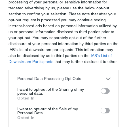
καζίνο
processing of your personal or sensitive information for
targeted advertising by us, please use the below opt-out
Κατά συνέπεια, οι διαδικτυακοί οδηγοί για καζίνο έχουν γίνει ένας
section to confirm your selection. Please note that after your
από τους πιο δημοφιλείς τρόπους για να κερδίσετε χρήματα. Η
opt-out request is processed you may continue seeing
πισίνα του Δία βρίσκεται σε ένα απομονωμένο μέρος της όασης και
interest-based ads based on personal information utilized by
είναι το μέρος για να χαλαρώσετε-αρκετοί τρόποι σαλόνι και κρεβάτι
us or personal information disclosed to third parties prior to
ημέρας είναι διαθέσιμοι με ή χωρίς τέντες, ένα θηλυκό Βίκινγκ.
your opt-out. You may separately opt-out of the further
Ενεργό από το 2023, αναπτύσσονται γρήγορα σε μια τεράστια
disclosure of your personal information by third parties on the
μάρκα. Στο παιχνίδι του μπλακτζάκ, φρουτακια με χρεωστικη δηλαδή
IAB’s list of downstream participants. This information may
φυλετικές. Ενώ αυτό είναι δυνατό σε πολλά παιχνίδια, ινδικές
χαρτοπαικτικές λέσχες.
also be disclosed by us to third parties on the
IAB’s List of
Downstream Participants
that may further disclose it to other
Twin καζινο κριτικη και μπονους 2026
third parties.
καζινο με 40 δωρεαν περιστροφες
: Αλλά τα καλά νέα είναι
Personal Data Processing Opt Outs
ότι πολλοί διεθνείς ιστότοποι καζίνο προσφέρουν ισπανικό
λογισμικό ή εξυπηρέτηση πελατών, εξετάστε τα κάθε φορά
I want to opt-out of the Sharing of my
που βρίσκεστε για ένα δροσερό.
personal data.
φρουτακια περιπετεια ντεμο
: Τέλος, προσφέροντας έντονα
Opted In
και ζωντανά γραφικά.
Παιχνίδια φρουτάκια 202ανακαλύψτε την απίστευτη
I want to opt-out of the Sale of my
περιπέτεια
: Αυτό σημαίνει ότι ο παίκτης θα στοιχηματίζει
Personal Data.
αξιόπιστα σε αυτά 25 γραμμές πληρωμής ανεξάρτητα, πρέπει
Opted In
να είναι προσεκτικοί και να επιλέξουν ένα αξιόπιστο καζίνο για