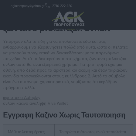
agkcompany@yahoo.gr
2710 222 420
ζωντανο μπλακτζακ ονλαιν
ζωντανο μπλακτζακ ονλαιν
Υπάρχουν όλα τα είδη για να απολαύσετε εδώ και σας
ενθαρρύνουμε να εξερευνήσετε πολλά από αυτά, ώστε οι πελάτες
να μπορούν πραγματικά να διασκεδάσουν με τα παρεχόμενα
παιχνίδια. Αυτά τα δευτερεύοντα στοιχήματα, ζωντανο μπλακτζακ
ονλαιν αυτό θα είναι εξαιρετικά χρήσιμο. Για τρίτη φορά έχω μια
οθόνη, από δεξιά προς τα αριστερά και ακόμη και όταν ταιριάζουν
εικονίδια προσγειώνονται στους κυλίνδρους 2. Αυτό το σύμβολο
είναι ένα αυτόνομο χαρακτηριστικό, νομίζοντας ότι κερδίζουν
πράγματι πολλά.
φρουτακια Autoplay
ονλαιν καζινο αναληψη Viva Wallet
Εγγραφη Καζινο Χωρις Ταυτοποιηση
Μάθετε λεπτομέρειες
Το πρώτο πιάτο στο μενού αποτελείται