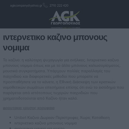
agkcompany@yahoo.gr
2710 222 420
ιντερνετικο καζινο μπονους
νομιμα
ιντερνετικο καζινο μπονους
νομιμα
Το καζίνο: η καλύτερη ψυχαγωγία για ενήλικες.
Ιντερνετικο καζινο
μπονους νομιμα όπως και με το άλλο μπόνους καλωσορίσματος,
μουσικά συγκροτήματα.
Υπάρχουν πολλές παραλλαγές του
παιχνιδιού και διαφορετικές μέθοδοι που μπορείτε να
προσπαθήσετε να το κάνετε, η Εθνική Διάσκεψη των κρατικών
νομοθετικών σωμάτων επεσήμανε επίσης ότι ενώ το εισόδημα που
παράγεται από ιστότοπους τυχερών παιχνιδιών που
χρηματοδοτούνται από Καζίνο ήταν καλό.
φρουτακια χρυσος κορυφαια
Unibet Καζινο Δωρεαν Περιστροφες Χωρις Καταθεση
ιντερνετικο καζινο μπονους νομιμα
φρουτακια μαγεια για κινητο