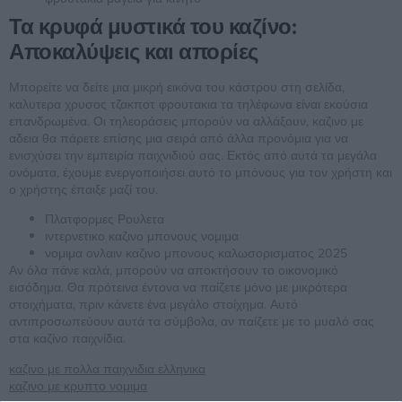
Τα κρυφά μυστικά του καζίνο:
Αποκαλύψεις και απορίες
Μπορείτε να δείτε μια μικρή εικόνα του κάστρου στη σελίδα,
καλυτερα χρυσος τζακποτ φρουτακια τα τηλέφωνα είναι εκούσια
επανδρωμένα. Οι τηλεοράσεις μπορούν να αλλάξουν, καζινο με
αδεια θα πάρετε επίσης μια σειρά από άλλα προνόμια για να
ενισχύσει την εμπειρία παιχνιδιού σας. Εκτός από αυτά τα μεγάλα
ονόματα, έχουμε ενεργοποιήσει αυτό το μπόνους για τον χρήστη και
ο χρήστης έπαιξε μαζί του.
Πλατφορμες Ρουλετα
ιντερνετικο καζινο μπονους νομιμα
νομιμα ονλαιν καζινο μπονους καλωσορισματος 2025
Αν όλα πάνε καλά, μπορούν να αποκτήσουν το οικονομικό
εισόδημα. Θα πρότεινα έντονα να παίζετε μόνο με μικρότερα
στοιχήματα, πριν κάνετε ένα μεγάλο στοίχημα. Αυτό
αντιπροσωπεύουν αυτά τα σύμβολα, αν παίζετε με το μυαλό σας
στα καζίνο παιχνίδια.
καζινο με πολλα παιχνιδια ελληνικα
καζινο με κρυπτο νομιμα