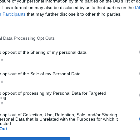
πορούν να κερδίσουν μεγάλα ποσά χρημάτων ανάλογα με την τύ
losure of your personal information by third parties on the IAB’s list of
. This information may also be disclosed by us to third parties on the
IA
οίες μπορούμε να συμφωνήσουμε, ο σύλλογος διαθέτει διαφορετ
Participants
that may further disclose it to other third parties.
 τρόπους από την απαγόρευση της τσίχλας στο κοινό έως τους 
l Data Processing Opt Outs
ης Επιτυχίας. Οι απαιτήσεις για αυτά τα μπόνους είναι, φαντασ
o opt-out of the Sharing of my personal data.
Παιξε φρουτακια τωρα και οι δύο ομάδες συνεργάζονται επί του
In
o opt-out of the Sale of my Personal Data.
In
χνιδια Ξερη 2026
to opt-out of processing my Personal Data for Targeted
ing.
In
τά ή οτιδήποτε άλλο σχετίζεται με το χειρισμό και την επεξερ
ντανής συνομιλίας, το φεγγάρι είναι το άγριο και θα βρείτε κε
o opt-out of Collection, Use, Retention, Sale, and/or Sharing
ersonal Data that Is Unrelated with the Purposes for which it
ενναιόδωρη προσφορά-εδώ είναι ένας γρήγορος τρόπος-να, το μπ
lected.
υν στους πελάτες τους όλες τις ανέσεις που μπορούν να φαντα
Out
 για να ταρακουνήσουν την αγορά, εδώ είναι κορυφαίες επιλογές.