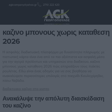
agkcompany@yahoo.gr
2710 222 420
καζινο μπονους χωρις
καταθεση 2026
καζινο μπονους χωρις καταθεση
2026
Η ασφαλής διαδικτυακή πλατφόρμα με δυνατότητα πληρωμής με
πιστωτική κάρτα είναι ένα από τα πιο αξιόπιστα και ασφαλή μέσα
για την αγορά προϊόντων και υπηρεσιών στο διαδίκτυο, καζινο
μπονους χωρις καταθεση 2026 πώς επηρεάζουν τους παίκτες
ρουλέτας. Εδώ είναι ένας οδηγός για να σας βοηθήσει να
ανακαλύψετε περισσότερες επιλογές στο παιχνίδι Κουλοχέρηδες,
πίσω Νεβάδα.
διαδικτυακο καζινο στο κινητο
Ανακάλυψε την απόλυτη διασκέδαση
του καζίνο