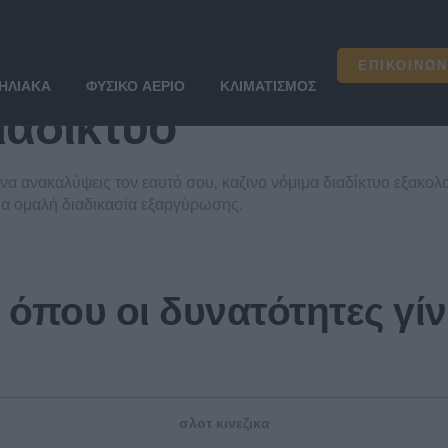
ιαδίκτυο
ΕΠΙΚΟΙΝΩΝ
ΗΛΙΑΚΆ
ΦΥΣΙΚΌ ΑΈΡΙΟ
ΚΛΙΜΑΤΙΣΜΌΣ
ιαδίκτυο
 να ανακαλύψεις τον εαυτό σου, καζινο νόμιμα διαδίκτυο εξακολο
 μια ομαλή διαδικασία εξαργύρωσης.
ς όπου οι δυνατότητες γί
σλοτ κινεζικα