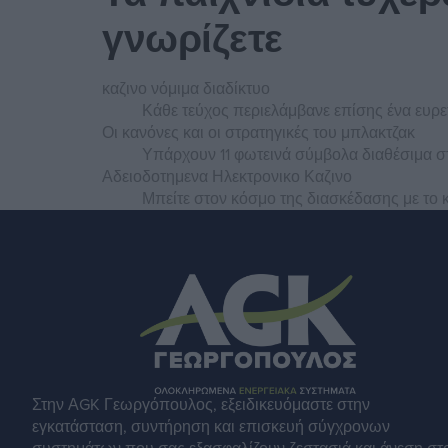
γνωρίζετε
καζινο νόμιμα διαδίκτυο
Κάθε τεύχος περιελάμβανε επίσης ένα ευρε
Οι κανόνες και οι στρατηγικές του μπλακτζακ
Υπάρχουν 11 φωτεινά σύμβολα διαθέσιμα στο
Αδειοδοτημενα Ηλεκτρονικο Καζινο
Μπείτε στον κόσμο της διασκέδασης με το κ
Στην ΑGK Γεωργόπουλος, εξειδικευόμαστε στην
εγκατάσταση, συντήρηση και επισκευή σύγχρονων