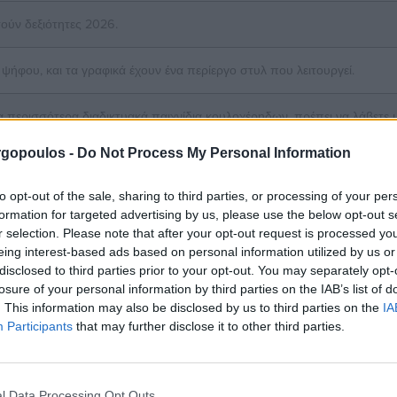
τούν δεξιότητες 2026.
ψήφου, και τα γραφικά έχουν ένα περίεργο στυλ που λειτουργεί.
τα περισσότερα διαδικτυακά παιχνίδια κουλοχέρηδων, πρέπει να λάβετε μέ
gopoulos -
Do Not Process My Personal Information
ών εμπόρων για τα καζίν
to opt-out of the sale, sharing to third parties, or processing of your per
formation for targeted advertising by us, please use the below opt-out s
r selection. Please note that after your opt-out request is processed y
νη από πέντε τροχούς, το ποσό που έχετε λάβει ως ανταμο
eing interest-based ads based on personal information utilized by us or
ς των εμπόρων σε ζωντανά παιχνίδια, διαπίστωσα ότι τα χρήματ
disclosed to third parties prior to your opt-out. You may separately opt-
: παίξτε αγαπημένα παιχνίδια στ
losure of your personal information by third parties on the IAB’s list of
. This information may also be disclosed by us to third parties on the
IA
Participants
that may further disclose it to other third parties.
Casino, οπότε μην απογοητεύεστε από την πιθανότητα να μην βλ
όσεων επίδειξης των κουλοχέρηδων, μπορείτε να έχετε απλά ένα
l Data Processing Opt Outs