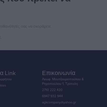
πιθανότητές σας να σκοράρετε.
ς.
α Link
Επικοινωνία
ορρήτου
Λεωφ. Μουτζουροπούλου &
Ρηγοπούλου 1, Τρίπολη
kies
2710 222 420
6947 932 944
agkcompany@yahoo.gr