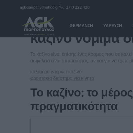
agkcompany@yahoo.gr
2710 222 420
καζινο νόμιμα δ
ΘΈΡΜΑΝΣΗ
ΎΔΡΕΥΣΗ
καζινο νόμιμα δ
Το καζίνο είναι επίσης ένας κόσμος που σε καλεί
ασφάλεια είναι απαραίτητος, αν και για να έχετε
καλυτερα ιντερνετ καζινο
φρουτακια διαστημα για κινητο
Το καζίνο: το μέρο
πραγματικότητα