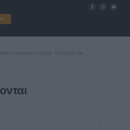
ΊΑ
υθεί να φαίνεται υπέροχο. Ο έλεγχος για
νονται