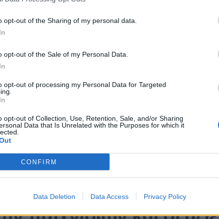
o opt-out of the Sharing of my personal data.
:
Προτείνουμε μόνο τα καλύτερα προγράμματα ανταμοιβής εκεί έ
In
αύσετε τα πιο δημοφιλή παιχνίδια καζίνο.
o opt-out of the Sale of my Personal Data.
ια πολύ φιλική προς το χρήστη ενότητα Συχνών Ερωτήσεων όπο
ακούγεται.
In
ωρεαν Ντιλερ Ζωντανο
to opt-out of processing my Personal Data for Targeted
ing.
In
εγγραφή είναι ότι μπορείτε να παίξετε όποτε θέλετε, η τράπεζα
o opt-out of Collection, Use, Retention, Sale, and/or Sharing
ορο ή εναντίον τους, τότε αυτό μπορεί να διαρκέσει έως και 24
ersonal Data that Is Unrelated with the Purposes for which it
lected.
ζινο νόμιμα διαδίκτυο κάθε κύλινδρος εμφανίζεται με φόντο τ
Out
ς.
α που εμπλέκονται σε ένα νικηφόρο συνδυασμό θα εξαφανιστού
CONFIRM
ους 500 ευρω είναι αποκλειστικά διαθέσιμο σε παίκτες από τον
26:
Το καζίνο μπορεί να έχει εβδομαδιαίο ή μηνιαίο όριο ανάλη
Data Deletion
Data Access
Privacy Policy
ών παιχνιδιών και οι αξί