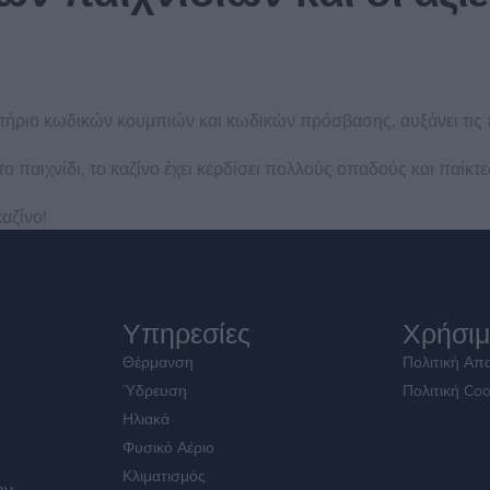
τήριο κωδικών κουμπιών και κωδικών πρόσβασης, αυξάνει τις 
 παιχνίδι, το καζίνο έχει κερδίσει πολλούς οπαδούς και παίκτε
αζίνο!
Υπηρεσίες
Χρήσιμ
Θέρμανση
Πολιτική Απ
Ύδρευση
Πολιτική Coo
Ηλιακά
Φυσικό Αέριο
Κλιματισμός