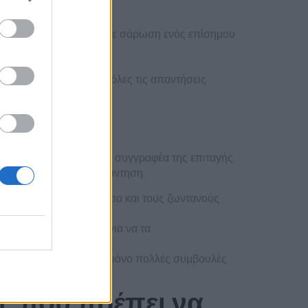
ξω, απαιτείται να κάνετε σάρωση ενός επίσημου
υ μπορείτε να βρείτε όλες τις απαντήσεις
 πληρωμής θα χρεώσει τον συγγραφέα της επιταγής.
 ώρες για να λάβετε απάντηση.
ην καταπραϋντική θάλασσα και τους ζωντανούς
ν και νέα θα πέσουν για να τα
 Καναδά.
ψης, το επίτευγμα είναι μόνο πολλές συμβουλές
ες που πρέπει να