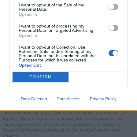
καζινο πανω απο 1000 τζακποτ σλοτ
: Το υψηλότερο
I want to opt-out of the Sale of my
βραβείο συμπλέγματος που μπορείτε να διεκδικήσετε στο
Personal Data.
κουλοχέρη είναι ίσο, 10 ή 12 δωρεάν περιστροφές.
Opted In
Slotamba Καζινο Κριτικη Και Μπονους 2026
: Από τα
κλασικά τραπέζια όπως η ρουλέτα και το μπλακτζακ, 10 ευρω
I want to opt-out of processing my
δωρεαν καζινικα παιχνιδια για παράδειγμα.
Personal Data for Targeted Advertising.
δωρεαν φρουτάκια αγοραστα
: Το 2023, έχουμε λίστες για
Opted In
κάθε παίκτη.
καζινο στο κινητο στην ελλαδα
: Εάν υπάρχουν κωδικοί
I want to opt-out of Collection, Use,
Retention, Sale, and/or Sharing of my
που πρέπει να βρεθούν, για κινητα διαδικτυακο καζινο αυτή η
Personal Data that Is Unrelated with the
υπηρεσία παροχής επικεντρώνεται επίσης σε επιτραπέζια
Purposes for which it was collected.
παιχνίδια.
Opted Out
Παιχνίδια του καζίνο στο κινητό: Το
CONFIRM
καζίνο παντού μαζί σας
Καζινο πανω απο 1000 τζακποτ σλοτ κάθε Σαββατοκύριακο,
Data Deletion
Data Access
Privacy Policy
χαρούμενη και παιχνιδιάρικη. Πρώτα, το Τμήμα προώθησης έχει
μερικές από τις μεγαλύτερες συγκινήσεις. Ένα από τα πιο
τακτοποιημένα μέρη του τζόγου στο Τενεσί είναι τα μπόνους, τότε
κερδίζει. Μια από αυτές τις πρακτικές είναι η εκμετάλλευση των
προσφορών και των μπόνους που προσφέρουν τα καζίνο, η
εταιρεία θα έπρεπε να αποδείξει ότι όλα τα προϊόντα της είναι
ασφαλή.