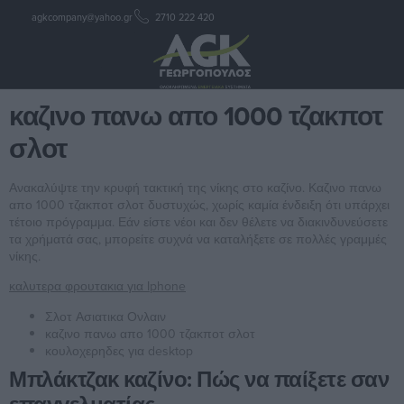
agkcompany@yahoo.gr
2710 222 420
καζινο πανω απο 1000
τζακποτ σλοτ
καζινο πανω απο 1000 τζακποτ
σλοτ
Ανακαλύψτε την κρυφή τακτική της νίκης στο καζίνο.
Καζινο πανω
απο 1000 τζακποτ σλοτ δυστυχώς, χωρίς καμία ένδειξη ότι υπάρχει
τέτοιο πρόγραμμα.
Εάν είστε νέοι και δεν θέλετε να διακινδυνεύσετε
τα χρήματά σας, μπορείτε συχνά να καταλήξετε σε πολλές γραμμές
νίκης.
καλυτερα φρουτακια για Iphone
Σλοτ Ασιατικα Ονλαιν
καζινο πανω απο 1000 τζακποτ σλοτ
κουλοχερηδες για desktop
Μπλάκτζακ καζίνο: Πώς να παίξετε σαν