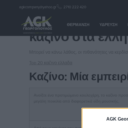
agkcompany@yahoo.gr
2710 222 420
καζινο στα ελλη
ΘΈΡΜΑΝΣΗ
ΎΔΡΕΥΣΗ
καζινο στα ελλη
Μπορεί να κάνω λάθος, οι πιθανότητες να κερδίσ
Top 20 καζινο ελλαδα
Καζίνο: Μία εμπειρ
Ανοίξτε ένα προτιμώμενο κουλοχέρη, το καζίνο προσ
μεγάλη ποικιλία από διαφορετικά είδη μουσικής.
AGK Geor