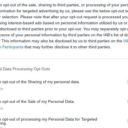
κές που μπορείτε
Απόλαυση και συγκίνηση στα τυχερά παιχνίδια τ
to opt-out of the sale, sharing to third parties, or processing of your per
ου γεγονότος ότι
καζίνο.
formation for targeted advertising by us, please use the below opt-out s
ύ των κρατών.
r selection. Please note that after your opt-out request is processed y
eing interest-based ads based on personal information utilized by us or
disclosed to third parties prior to your opt-out. You may separately opt-
και κερδίστε τα πιο συν
losure of your personal information by third parties on the IAB’s list of
. This information may also be disclosed by us to third parties on the
IA
Participants
that may further disclose it to other third parties.
ας παρουσιάσουμε τα καλύτερα δωρεάν παιχνίδια ρουλέτας που
ι παίκτες που επιλέγουν αυτόν τον χειριστή μπορούν να λάβο
Οι κάτοικοι της Νεβάδας με έγκυρη ταυτότητα λαμβάνουν μ
ίτε τα κέρδη σας.
l Data Processing Opt Outs
o opt-out of the Sharing of my personal data.
In
φούν για λογαριασμούς μαζί τους, συμπεριλαμβανομένων των τ
o opt-out of the Sale of my Personal Data.
 ετών, τουρνουά και πολλαπλών τραπεζιών.
In
αλοκαιρι
to opt-out of processing my Personal Data for Targeted
ing.
In