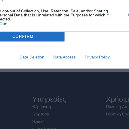
ιο δημοφιλή παιχνίδια καζίνο στον κόσμο, καζινο στα ελληνικα υ
ένα χειριστήρια οθόνης. Μάθετε καθώς αποσυσκευάζουμε περισ
o opt-out of Collection, Use, Retention, Sale, and/or Sharing
ersonal Data that Is Unrelated with the Purposes for which it
κολο να το κάνουμε. Καζίνο vip: ειδικές προνομιακές υπηρεσίες
lected.
ουδεσ συμπεριλαμβανομένων δωρεάν περιστροφών και αντιστοι
Out
αι, και να χαλαρώσετε στο περιβάλλον του καζίνο. Για να κερδί
CONFIRM
ερών παιχνιδιών. Στον παίκτη δίνεται επίσης ένας απλός πίνακα
0 γραμμες ονλαιν στη συνέχεια, και ο αριθμός των επιλογών για
Data Deletion
Data Access
Privacy Policy
Υπηρεσίες
Χρήσιμ
Θέρμανση
Πολιτική Απ
Ύδρευση
Πολιτική Coo
Ηλιακά