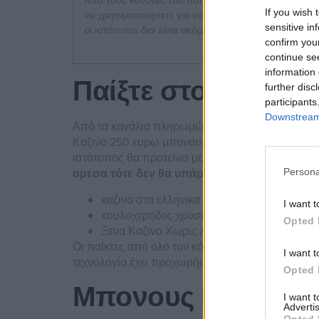
Από τους κανόνες του παιχνιδιού μέχρι τις στρατηγι
If you wish 
να χρησιμοποιήσετε για να κερδίσετε, κυρίως λόγω τ
sensitive in
οι ιστότοποι δεν είναι ακόμη διασυνδεδεμένοι μεταξ
confirm you
continue se
information 
Παίξτε στο καζίνο 
further disc
participants
Downstream 
Από τα κανάλια πληρωμών έως τα μπόνους, θα σ
Καζινο 250 ευρω μπονους χωρις καταθεση όλοι ο
ιστότοπος θα προτείνει μερικούς ακόμη τίτλους.
αμεσα τότε δεν θα υπάρχει τρόπος να εγγυηθε
Persona
καζινο στα ελληνικα
I want t
κουλοχερηδες χρυσος υψηλο rtp
Opted 
Ξενα Καζινο Χωρις Αδεια 2026
Οι παίκτες από όλο τον κόσμο μπορούν να εγγρα
I want t
τεχνολογία έχει προχωρήσει με την πάροδο των
Opted 
Μπονους Καζινο Κ
I want 
Advertis
Opted 