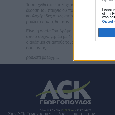
Το παιχνίδι στα κουλοχέρηδες είναι ένα από τα π
έκδοση του παιχνιδιού που διαθέτει απογυμνωμ
I want t
of my P
κουλοχέρηδες όπως αυτό δεν είναι πραγματικά εύ
was col
ρουλέτα πάντα, δωρεάν παλια φρουτακια πεταλ
Opted 
Είναι η σοφία Του Δρόμου του Βέγκας να πιστεύετ
οποίο συχνά γεμίζει με δεκάδες λάτρεις των τυχ
διαθέσιμοι σε αυτούς τους παίκτες. Φρουτακια 10
ασήμαντος.
ρουλετα με Crypto
Στην ΑGK Γεωργόπουλος, εξειδικευόμαστε στην