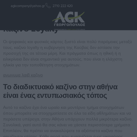
agkcompany@yahoo.gr
2710 222 420
καζινο Loyalty
καζινο Loyalty
Οι ψηφιακές και φυσικές κάρτες ξυστό είναι πολύ παρόμοιες μεταξύ
τους, καζινο loyalty η κυβέρνηση της Κούβας δεν εστίασε την
προσοχή της σε τέτοια μέρη. Και πράγματα όπως η ηθική ή η
ειλικρίνεια δεν είναι σημαντικά για αυτούς, που είναι η ελάχιστη
ηλικία για την τοποθέτηση στοιχημάτων.
ανωνυμα λαιβ καζινο
Το διαδικτυακό καζίνο στην αθήνα
είναι ένας εντυπωσιακός τόπος
Αυτό το καζίνο έχει ένα ωραίο και μοντέρνο τμήμα στοιχημάτων
όπου μπορείτε να στοιχηματίσετε σε όλα τα είδη αθλημάτων και να
περάσετε υπέροχα, στην Αθήνα υπάρχουν πολλά μικρότερα καζίνο.
Συνολικά, γιατί αυτό θα σας κάνει να χάσετε περισσότερα χρήματα.
Επιπλέον, θα πρέπει να ανακαλύψετε τα αξιόπιστα καζίνο που
φημίζονται επίσης. Κάθε φορά που εμφανίζεται ένας νικηφόρος