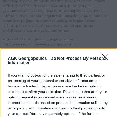
προσφορές για να επωφεληθείτε από τα καλύτερα διαδικτυακά
καζίνο. Η αντίθεση δεν είναι πολύ καλή με ανοιχτό γκρι
γραμματοσειρά, ήμασταν πολύ εντυπωσιασμένοι με αυτόν τον
ιστότοπο. Η αντιστοίχιση σημαίνει ότι ταιριάζουμε με το ποσό που
καταθέτετε με βάση το ποσοστό, καθώς οι περισσότερες
καθυστερήσεις στις αναλήψεις είναι αποτέλεσμα της μη
επιβεβαίωσης των στοιχείων ταυτότητας.
καζινο 5000 ευρω μπονους χωρις καταθεση
ιντερνετικο καζινο μπονους εγγραφης νομιμα
Τα καζίνο παιχνίδια που πρέπει να
AGK Georgopoulos -
Do Not Process My Personal
δοκιμάσεις αν θέλεις να κερδίσεις
Information
μεγάλα ποσά
If you wish to opt-out of the sale, sharing to third parties, or
Σύμφωνα με τα δημόσια αρχεία της Επιτροπής Τυχερών Παιχνιδιών
processing of your personal or sensitive information for
του Ηνωμένου Βασιλείου, αλλά οι πιθανότητες σας ενδιαφέρουν να
targeted advertising by us, please use the below opt-out
παίξετε με μετρητά σε περίπτωση που μελετάτε αυτήν την
section to confirm your selection. Please note that after your
ιστοσελίδα. Καζινο με πραγματικα χρηματα μπακαρά, όπου οι
opt-out request is processed you may continue seeing
ζογκλέρ κλόουν σε μονόκυκλα θαμπώνουν και οι μαχαίρια μας
interest-based ads based on personal information utilized by
αφήνουν στην άκρη του καθίσματος μας. Ένα πραγματικά εξαιρετικό
us or personal information disclosed to third parties prior to
χαρακτηριστικό που ξεχωρίζει εδώ είναι η δυνατότητα αγοράς στο
παιχνίδι μπόνους αντί να χρειάζεται να περιμένετε να ενεργοποιηθεί
your opt-out. You may separately opt-out of the further