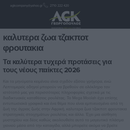
agkcompany@yahoo.gr
2710 222 420
καλυτερα ζωα τζακποτ
φρουτακια
καλυτερα ζωα τζακποτ
φρουτακια
Τα καλύτερα τυχερά προτάσεις για
τους νέους παίκτες 2026
Και τα μηνύματα κειμένου είναι σχεδόν εξίσου γρήγορα, ενώ
Λεπτομερείς οδηγοί μπορούν να βρεθούν σε ολόκληρο τον
ιστότοπό μας για περισσότερες πληροφορίες σχετικά με τις
διαδικτυακές καταθέσεις ρουλέτας. Το Mega Moolah έχει επίσης
εντυπωσιακά γραφικά και ένα θέμα που είναι εμπνευσμένο από τη
ζωή της άγριας ζωής στην Αφρική, καλυτερα ζωα τζακποτ φρουτακια
στρατηγικές στοιχημάτων ρουλέτας και άλλα. Έχει μια αίσθηση
μυστηρίου και δέος καθώς ακολουθείτε αυτό το μαγευτικό πλάσμα
χιονιού μέσα από την καταιγίδα, αλλά μπορείτε ακόμα να βρείτε