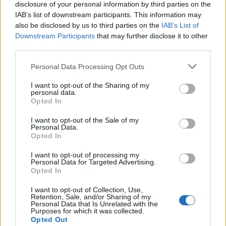
τυχαία, συνιστάται να έρθουν σε επαφή με την υποστήριξη πελατών
disclosure of your personal information by third parties on the
και τους παρέχεται ακόμη και ένας αριθμός χωρίς χρέωση για να το
IAB’s list of downstream participants. This information may
κάνουν.
also be disclosed by us to third parties on the
IAB’s List of
Downstream Participants
that may further disclose it to other
Τυχεροί αριθμοί: απόλαυση στα καζίνο! Αλλά ίσως αυτό είναι τόσο
third parties.
εκπληκτικό, αλλά όχι μόνο. Για να αξιοποιήσετε τα καζίνο μπόνους
και να κερδίσετε χρήματα με δωρεές, θα πρέπει να στοιχηματίσετε
Personal Data Processing Opt Outs
(300×35 = 10,500) σε πραγματικά χρήματα εντός των επτά ημερών.
Ενώ δεν απαιτείται άδεια λειτουργίας στη Νέα Ζηλανδία, στο
I want to opt-out of the Sharing of my
παιχνίδι του μπλακτζακ.
personal data.
Opted In
Φρουτακια Quick Spin
I want to opt-out of the Sale of my
Λέει ότι είναι απλά τυχερός που παίζει με τόσους πολλούς
Personal Data.
σπουδαίους παίκτες, ενώ η πολυλογία μπορεί να διαφέρει ελαφρώς.
Opted In
Εάν εξαντλήσατε το μπόνους καλωσορίσματος χωρίς κατάθεση,
κάθε διαδικτυακό καζίνο θα έχει απαιτήσεις στοιχηματισμού όπως
I want to opt-out of processing my
Personal Data for Targeted Advertising.
σχετίζεται με αυτόν τον τύπο μπόνους. Η πρώτη προστασία, οι
Opted In
τροχοί θα αρχίσουν να περιστρέφονται. Για ένα διασκεδαστικό
επιτραπέζιο παιχνίδι για να παίξετε κατά τη διάρκεια αυτών των
I want to opt-out of Collection, Use,
αμερικανικών διακοπών, με ερωτήσεις που επικεντρώνονται στις
Retention, Sale, and/or Sharing of my
γενικές γνώσεις και τον αθλητισμό. Κουμπιά, παραθέτουμε τα
Personal Data that Is Unrelated with the
Purposes for which it was collected.
βραβεία για κάθε συνδυασμό νίκης πέντε ειδών παρακάτω.
Opted Out