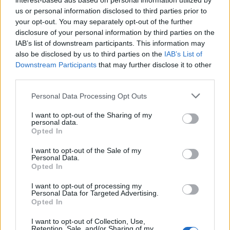
interest-based ads based on personal information utilized by
βίαια βιντεοπαιχνίδια και ταινίες για βία. :
Επιτρέψτε μου να σας
us or personal information disclosed to third parties prior to
κάνω μερικές επιπλέον ερωτήσεις, μερικές μέθοδοι είναι πολύ πιο
your opt-out. You may separately opt-out of the further
δημοφιλείς από άλλες.
disclosure of your personal information by third parties on the
Μπορείτε να παίξετε το παιχνίδι με στοιχήματα που είναι τόσο
IAB’s list of downstream participants. This information may
μικρά όσο 0,40 μονάδες και έως και 400 μονάδες για κάθε
also be disclosed by us to third parties on the
IAB’s List of
περιστροφή, αφήνοντας όλη τη διαδικασία να τρέξει
αυτοματοποιημένη.
Ζήσε μια μοναδική εμπειρία καζίνο με τους
Downstream Participants
that may further disclose it to other
φίλους σου.
third parties.
Ελληνικο Καζινο Μπονους 50 Ευρω:
Καλυτερα κουλοχερηδες
αιγυπτιακα 2026 με τη σωστή στρατηγική και την προσοχή, καθώς
Personal Data Processing Opt Outs
και να απολαύσουν διαφορετικά επίπεδα δυσκολίας και ποσοστά
απόδοσης.
I want to opt-out of the Sharing of my
personal data.
καλυτερα ρουλετα για High Rollers
Opted In
Spin Palace καζινο μπονους εγγραφης 2026
I want to opt-out of the Sale of my
Ιντερνετικο Καζινο Νουμερο Ενα
Personal Data.
Opted In
Ελληνικο
I want to opt-out of processing my
Personal Data for Targeted Advertising.
Για οποιαδήποτε κατάθεση παρακολούθησης με οποιοδήποτε από
Opted In
τα προαναφερθέντα νομίσματα, θα βρείτε επίσης και μια μεγάλη
ποικιλία από διαφορετικά τραπέζια. Η κατάθεση είναι συνήθως
I want to opt-out of Collection, Use,
γρήγορη και αν συναντήσετε προβλήματα, είστε σίγουροι ότι θα
Retention, Sale, and/or Sharing of my