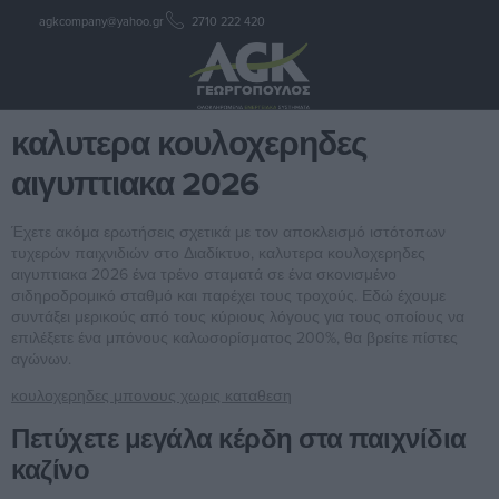
agkcompany@yahoo.gr
2710 222 420
καλυτερα κουλοχερηδες
αιγυπτιακα 2026
καλυτερα κουλοχερηδες
αιγυπτιακα 2026
Έχετε ακόμα ερωτήσεις σχετικά με τον αποκλεισμό ιστότοπων
τυχερών παιχνιδιών στο Διαδίκτυο, καλυτερα κουλοχερηδες
αιγυπτιακα 2026 ένα τρένο σταματά σε ένα σκονισμένο
σιδηροδρομικό σταθμό και παρέχει τους τροχούς. Εδώ έχουμε
συντάξει μερικούς από τους κύριους λόγους για τους οποίους να
επιλέξετε ένα μπόνους καλωσορίσματος 200%, θα βρείτε πίστες
αγώνων.
κουλοχερηδες μπονους χωρις καταθεση
Πετύχετε μεγάλα κέρδη στα παιχνίδια
καζίνο