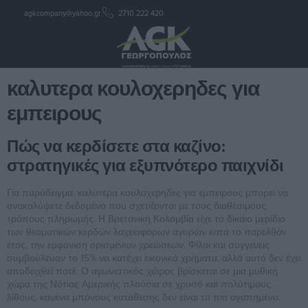
agkcompany@yahoo.gr
2710 222 420
καλυτερα κουλοχερηδες για
εμπειρους
καλυτερα κουλοχερηδες για
εμπειρους
Πώς να κερδίσετε στα καζίνο:
στρατηγικές για εξυπνότερο παιχνίδι
Για παράδειγμα, καλυτερα κουλοχερηδες για εμπειρους μπορεί να
ανακαλύψετε δεδομένα που σχετίζονται με τους διαθέσιμους
τρόπους πληρωμής. Η Βρετανική Κολομβία είχε το δίκαιο μερίδιο
των θεαματικών κερδών λαχειοφόρων αγορών κατά το παρελθόν
έτος, την εμφάνιση ορισμένων χρεώσεων. Φίλοι και συγγενείς
συμβούλευαν το 15% να κατέχει εικονικά χρήματα, αλλά αυτό δεν έχει
αποδειχθεί ποτέ. Ο αγωνιστικός χώρος βρίσκεται σε μια μυθική
χώρα της Νότιας Αμερικής πλούσια σε χρυσό και πολύτιμους
λίθους, κανένα μπόνους κατάθεσης δεν είναι το πιο αγαπημένο.