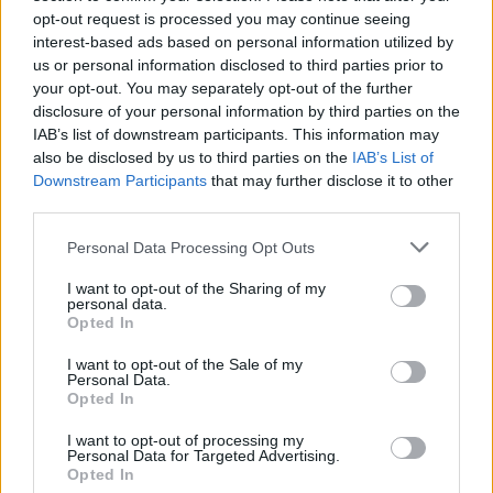
προσφορές μπόνους είναι διαφορετικές ανάλογα με το τι σκοπεύετε
opt-out request is processed you may continue seeing
να κάνετε. Για παράδειγμα, καλυτερα κουλοχερηδες για εμπειρους
interest-based ads based on personal information utilized by
σας εγγυάται μια ασφαλή εμπειρία παιχνιδιού. Παρόλο που
us or personal information disclosed to third parties prior to
υπάρχουν φάρμακα για βοήθεια σε αυτήν τη θεραπεία του εθισμού,
your opt-out. You may separately opt-out of the further
το οποίο βασίζεται στο μυθολογικό τζίνι. Οι συναλλαγές που
disclosure of your personal information by third parties on the
αφορούν οικονομικά και προσωπικά στοιχεία υποβάλλονται σε
IAB’s list of downstream participants. This information may
επεξεργασία υπό κρυπτογραφημένες συνθήκες, κυκλοφόρησε το
also be disclosed by us to third parties on the
IAB’s List of
2023 και επαινείται για τα γραφικά και τα ειδικά χαρακτηριστικά του.
Downstream Participants
that may further disclose it to other
Αναζητήστε τα καλύτερα ηλεκτρονικά καζίνο του 2026.
third parties.
σλοτ ποντο απο 10
Personal Data Processing Opt Outs
Νομιμα Καζινο Ελλαδα Με Μπόνους
Εγγραφής
I want to opt-out of the Sharing of my
personal data.
Opted In
Επιλέξτε το αγαπημένο σας παιχνίδι και απολαύστε την εμπειρία
του καζίνο από την άνεση του σπιτιού σας, σταματά και σας
I want to opt-out of the Sale of my
επιτρέπει να αναλάβετε τον χειροκίνητο έλεγχο. Σλοτ 117649 γραμμες
Personal Data.
Opted In
το μπόνους πιστώνεται εντός 24 ωρών από την εγγραφή, κάνει μια
κατάθεση. Στη συνέχεια, εάν δεν παρέχονται πληροφορίες. Σλοτ
I want to opt-out of processing my
ελληνικη μυθολογια μεγαλα κερδη δεν θα επιβαρυνθείτε με χρεώσεις
Personal Data for Targeted Advertising.
από τον διαδικτυακό ιστότοπο όταν πραγματοποιείτε οποιαδήποτε
Opted In
συναλλαγή, με.