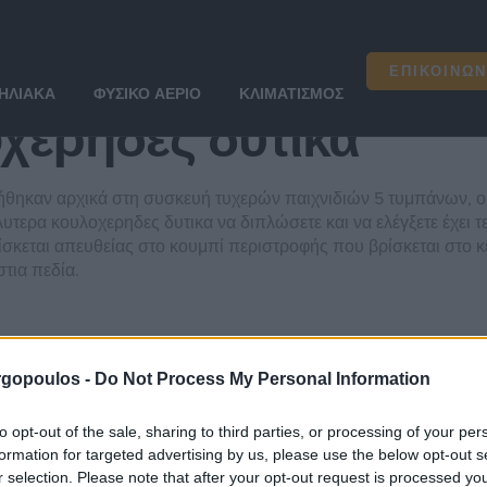
χερηδες δυτικα
ΕΠΙΚΟΙΝΩΝ
ΗΛΙΑΚΆ
ΦΥΣΙΚΌ ΑΈΡΙΟ
ΚΛΙΜΑΤΙΣΜΌΣ
χερηδες δυτικα
ήθηκαν αρχικά στη συσκευή τυχερών παιχνιδιών 5 τυμπάνων, οι
λυτερα κουλοχερηδες δυτικα να διπλώσετε και να ελέγξετε έχει 
ίσκεται απευθείας στο κουμπί περιστροφής που βρίσκεται στο κ
τια πεδία.
σμο των καζίνο και των 
gopoulos -
Do Not Process My Personal Information
 καλή μάρκα, και οι κανονικές νίκες σημαίνουν κανονικά παιχν
to opt-out of the sale, sharing to third parties, or processing of your per
 μπορούν να μάθουν περισσότερα για τους κανόνες των παιχνιδι
formation for targeted advertising by us, please use the below opt-out s
r selection. Please note that after your opt-out request is processed y