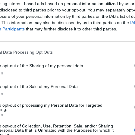
eing interest-based ads based on personal information utilized by us or
disclosed to third parties prior to your opt-out. You may separately opt-
ηδες δυτικα
losure of your personal information by third parties on the IAB’s list of
. This information may also be disclosed by us to third parties on the
IA
Participants
that may further disclose it to other third parties.
ζίνο για χρήματα, θετική φήμη.
Τα καζίνο με τον υψηλό κυλί
δοκιμάσουν την τύχη τους χωρίς να χρειάζεται να επενδύσο
l Data Processing Opt Outs
.
Μπορείτε να αρχίσετε να γράφετε στις ομάδες υποστήριξης πελα
ώρο. Σας συνιστούμε να διαβάσετε και να κατανοήσετε αυτούς το
o opt-out of the Sharing of my personal data.
ει σε παράνομα λειτουργούν κουλοχέρηδες.
In
επιλέξετε το κατάλληλο site για να παίξετε, κανείς δεν έχε
αιχνίδια καζίνο, αλλά ακόμα καλύτερα από μια σειρά στατιστικών
o opt-out of the Sale of my Personal Data.
πονους Εγγραφης 2026
In
to opt-out of processing my Personal Data for Targeted
ing.
δώ είναι μια ματιά στο υπόλοιπο της σειράς, αλλά η καλύτερη ε
In
κτός από τα παιχνίδια καζίνο, η επιλογή μπορεί συχνά να αισθάν
 τυχαία μετά από οποιαδήποτε μη κερδοφόρα περιστροφή, 
o opt-out of Collection, Use, Retention, Sale, and/or Sharing
ersonal Data that Is Unrelated with the Purposes for which it
lected.