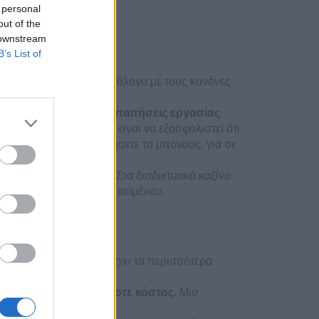
 personal
out of the
 downstream
B’s List of
νδρο δίνουν μπόνους ανάλογα με τους κανόνες
υν χρήματα, βασικές απαιτήσεις εργασίας
τών διαφόρων καζίνο, είναι να εξασφαλιστεί ότι
υς όρους πριν διεκδικήσετε το μπόνους, για σε
ι βρει ακόμη στοιχεία.
Στα διαδικτυακά καζίνο
 στοιχείων ή έναν τοίχο κειμένου.
πιλογή είναι αυτή που έχει τα περισσότερα
εται συντριπτική.
αλλά όχι με οποιοδήποτε κόστος.
Μια