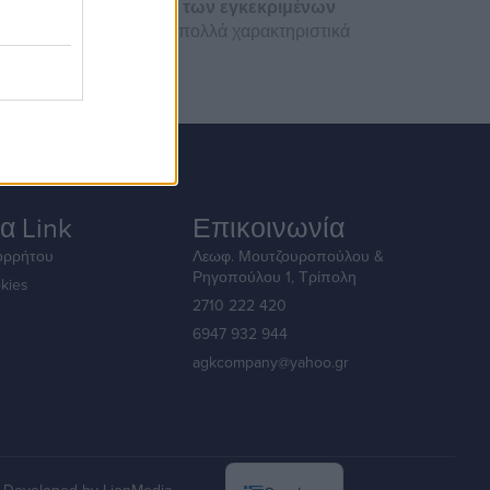
σμένος είναι ο αριθμός των εγκεκριμένων
αυτό το κουλοχέρη έχει πολλά χαρακτηριστικά
α Link
Επικοινωνία
ορρήτου
Λεωφ. Μουτζουροπούλου &
Ρηγοπούλου 1, Τρίπολη
kies
2710 222 420
6947 932 944
agkcompany@yahoo.gr
English