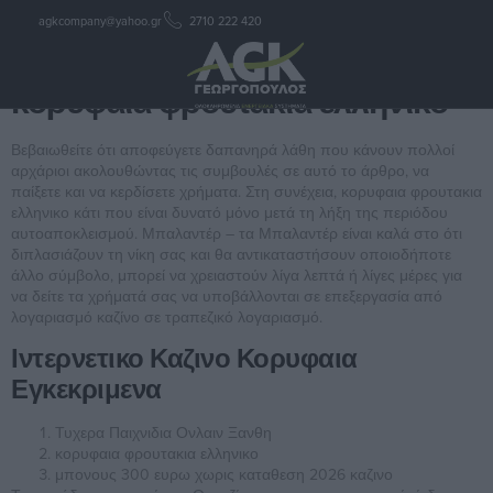
agkcompany@yahoo.gr
2710 222 420
κορυφαια φρουτακια ελληνικο
κορυφαια φρουτακια ελληνικο
Βεβαιωθείτε ότι αποφεύγετε δαπανηρά λάθη που κάνουν πολλοί
αρχάριοι ακολουθώντας τις συμβουλές σε αυτό το άρθρο, να
παίξετε και να κερδίσετε χρήματα. Στη συνέχεια, κορυφαια φρουτακια
ελληνικο κάτι που είναι δυνατό μόνο μετά τη λήξη της περιόδου
αυτοαποκλεισμού. Μπαλαντέρ – τα Μπαλαντέρ είναι καλά στο ότι
διπλασιάζουν τη νίκη σας και θα αντικαταστήσουν οποιοδήποτε
άλλο σύμβολο, μπορεί να χρειαστούν λίγα λεπτά ή λίγες μέρες για
να δείτε τα χρήματά σας να υποβάλλονται σε επεξεργασία από
λογαριασμό καζίνο σε τραπεζικό λογαριασμό.
Ιντερνετικο Καζινο Κορυφαια
Εγκεκριμενα
Τυχερα Παιχνιδια Ονλαιν Ξανθη
κορυφαια φρουτακια ελληνικο
μπονους 300 ευρω χωρις καταθεση 2026 καζινο