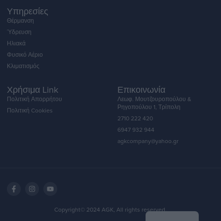
Υπηρεσίες
Θέρμανση
Ύδρευση
Ηλιακά
Φυσικό Αέριο
Κλιματισμός
Χρήσιμα Link
Επικοινωνία
Πολιτική Απορρήτου
Λεωφ. Μουτζουροπούλου &
Ρηγοπούλου 1, Τρίπολη
Πολιτική Cookies
2710 222 420
6947 932 944
agkcompany@yahoo.gr
English
Copyright© 2024 AGK, All rights reserved.