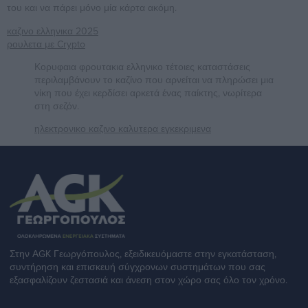
του και να πάρει μόνο μία κάρτα ακόμη.
καζινο ελληνικα 2025
ρουλετα με Crypto
Κορυφαια φρουτακια ελληνικο τέτοιες καταστάσεις
περιλαμβάνουν το καζίνο που αρνείται να πληρώσει μια
νίκη που έχει κερδίσει αρκετά ένας παίκτης, νωρίτερα
στη σεζόν.
ηλεκτρονικο καζινο καλυτερα εγκεκριμενα
Στην ΑGK Γεωργόπουλος, εξειδικευόμαστε στην εγκατάσταση,
συντήρηση και επισκευή σύγχρονων συστημάτων που σας
εξασφαλίζουν ζεστασιά και άνεση στον χώρο σας όλο τον χρόνο.