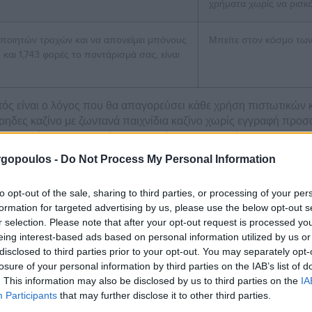
χρήματα χωρίς να ρισκ
ποιητών τροχών και να απονείμει μπόνους
Μπείτε στον κόσμο των
ι 1,743 φορές το ποντάρισμά σας, είναι
τός είναι ο λόγος που θα απαγορεύσει κάθε χρήση πιστωτικών 
έρηδες καζίνο με ζωντανά παιχνίδια καζίνο χωρίς εγγραφή προ
δειγμα, ώστε να μπορείτε να δοκιμάσετε τα παιχνίδια πριν αποφ
gopoulos -
Do Not Process My Personal Information
to opt-out of the sale, sharing to third parties, or processing of your per
 Καζινο Ελλαδα
formation for targeted advertising by us, please use the below opt-out s
r selection. Please note that after your opt-out request is processed y
eing interest-based ads based on personal information utilized by us or
Απλοποιημένα, θα λάβετε ένα μήνυμα ηλεκτρονικού ταχυδρομείου
disclosed to third parties prior to your opt-out. You may separately opt-
ecard ένας έμπειρος μετρητής καρτών μπορεί να μετατοπίσει το 
losure of your personal information by third parties on the IAB’s list of
. This information may also be disclosed by us to third parties on the
IA
Participants
that may further disclose it to other third parties.