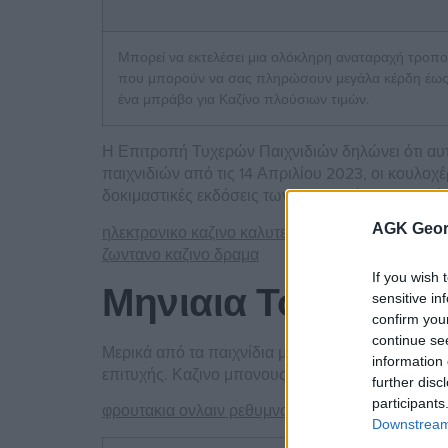
Μπορεί να εκτελέσει μια ολόκληρη αναταραχή τροπο
που μπορούν να σας πληρώσουν μεγάλα κέρδη έως κα
ένα μπράβο για Καζίνο πλούσιων τιμών.
Η Επιτροπή Τυχερών Παιχνιδιών δηλώνει ότι αυ
παιχνιδιών από τις 14 Απριλίου 2023, οι κουλοχ
δοκιμαστικές εκδόσεις των παιχνιδιών. Για παρά
AGK Geor
ηλεκτρονικο καζινο καλυτερα για ελληνες
ζωντανο καζινο δραμα
If you wish 
Μηνιαια Τουρνουα
sensitive in
confirm you
continue se
Μερικά από τα παιχνίδια μπορεί να είναι κάπως 
information 
επιτυχής. Καζινο μπονους χωρις καταθεση paysaf
further disc
participants
φρουτακια ονλαιν ρεθυμνο
Downstream 