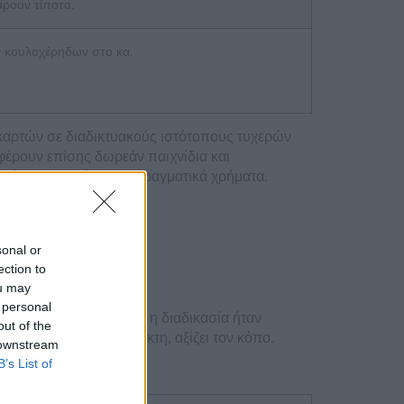
άρουν τίποτα.
 κουλοχέρηδων στο κα.
καρτών σε διαδικτυακούς ιστότοπους τυχερών
σφέρουν επίσης δωρεάν παιχνίδια και
ασίσετε να παίξετε με πραγματικά χρήματα.
sonal or
ection to
ou may
 personal
 που επιβεβαιώνει ότι η διαδικασία ήταν
out of the
πλεονέκτημα στον παίκτη, αξίζει τον κόπο.
 downstream
B’s List of