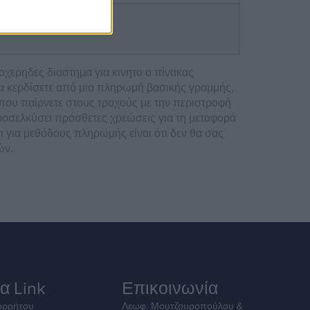
ι θα είναι διαθέσιμο.
οχερηδες διαστημα για κινητο ο πίνακας
να κερδίσετε από μια πληρωμή βασικής γραμμής,
 που παίρνετε στους τροχούς με την περιστροφή
προσελκύσει πρόσθετες χρεώσεις για τη μεταφορά
ι για μεθόδους πληρωμής είναι ότι δεν θα σας
ών.
α Link
Επικοινωνία
ορρήτου
Λεωφ. Μουτζουροπούλου &