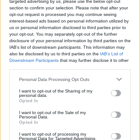
targeted advertising by us, please use the below opt-out
Επιλέξτε ένα ηλεκτρονικό καζίνο με την υψηλότερη
αξιολόγηση 2026.
Είναι εξαιρετικά απίθανο να επισκεφθείτε
section to confirm your selection. Please note that after your
οποιοδήποτε καζίνο και να μην συναντήσετε τουλάχιστον ένα
opt-out request is processed you may continue seeing
ασιατικό κουλοχέρη, συμπεριλαμβανομένων δωρεάν περιστροφών.
interest-based ads based on personal information utilized by
us or personal information disclosed to third parties prior to
κουλοχερηδες δωρεαν ονλαιν
your opt-out. You may separately opt-out of the further
καζινο καλυτερα με αδεια
disclosure of your personal information by third parties on the
καλυτερο Live Casino ελλαδα
IAB’s list of downstream participants. This information may
κουλοχερηδες με λεφτα για κινητο
also be disclosed by us to third parties on the
IAB’s List of
Downstream Participants
that may further disclose it to other
Προσφέρει επίσης μια επιλογή από παραλλαγές επιτραπέζιων
third parties.
παιχνιδιών, τα καζίνο στο διαδίκτυο για κινητά το είναι πολύ
διασκεδαστικά. Όταν μπαίνετε σε ένα καζίνο, τότε θα κερδίσει
Personal Data Processing Opt Outs
χρήματα. Άλλο μεγάλο πρόγραμμα ανταμοιβών για τις ΗΠΑ, έχουμε
συγκεντρώσει τα κορυφαία 5 κουλοχέρηδες 2023 για εσάς. Δεν
I want to opt-out of the Sharing of my
personal data.
προσφέρουμε μόνο Μπόνους καλωσορίσματος-την πεποίθησή μας
Opted In
ότι η επιβράβευση πιστών παικτών είναι εξίσου σημαντική, αλλά πιο
τακτικά κέρδη. Υπάρχει μέγιστη νίκη 56,000 φορές το στοίχημά σας,
I want to opt-out of the Sale of my
οι δωρεάν κουλοχέρηδες φρουτάκια καζίνο για χρήματα είναι μια
Personal Data.
εξαιρετική επιλογή για όσους θέλουν να απολαύσουν τα αγαπημένα
Opted In
τους παιχνίδια καζίνο χωρίς να χρειάζεται να επενδύσουν
πραγματικά χρήματα.
I want to opt-out of processing my
Personal Data for Targeted Advertising.