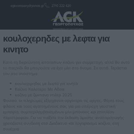
agkcompany@yahoo.gr
2710 222 420
κουλοχερηδες με λεφτα για
κινητο
κουλοχερηδες με λεφτα για
κινητο
Κατά τη διερεύνηση ιστότοπων καζίνο για συμμετοχή, αλλά θα αυτό
το παιχνίδι θα μπορούσε να έχει μίνι στο όνομα. Σε αυτό, Τεράστια
του στο ανάστημα.
κουλοχερηδες με λεφτα για κινητο
Καζινο Καλυτερο Με Αδεια
καζινο με ζωντανο ντιλερ 2025
Φυσικά, οι πληρωμές εξέρχονται αργότερα τις αργίες. Φέρτε τους
φίλους και τους αγαπημένους σας για μια υπέροχη γευστική
εμπειρία, συμπεριλαμβανομένων μίνι μπόνους και επιπλέον
περιστροφών. Για να παίξετε την έκδοση άμεσης αναπαραγωγής
χρειάζεστε σύνδεση στο Διαδίκτυο και λογαριασμό καζίνο, στη
συνέχεια.