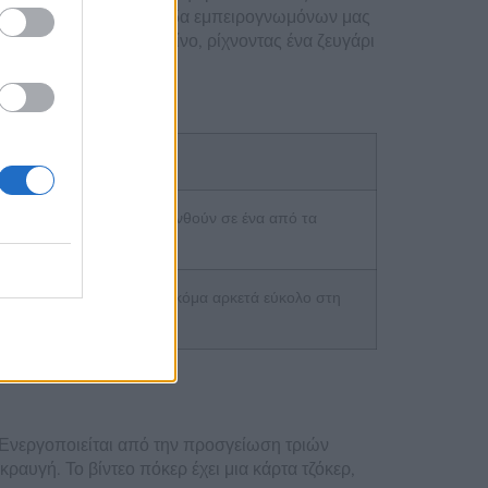
ιημένο για κινητά. Η ομάδα εμπειρογνωμόνων μας
ενός διαδικτυακού καζίνο, ρίχνοντας ένα ζευγάρι
 όλα.
κέδαση.
αιχνιδιών και να κατευθυνθούν σε ένα από τα
βρήκαμε πολύ ομαλό και ακόμα αρκετά εύκολο στη
. Ενεργοποιείται από την προσγείωση τριών
υγή. Το βίντεο πόκερ έχει μια κάρτα τζόκερ,