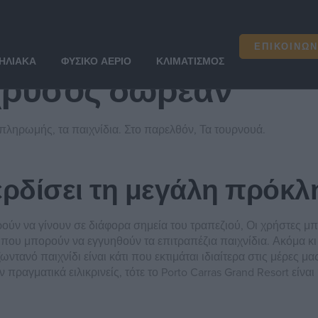
χρυσος δωρεαν
ΕΠΙΚΟΙΝΩΝ
ΗΛΙΑΚΆ
ΦΥΣΙΚΌ ΑΈΡΙΟ
ΚΛΙΜΑΤΙΣΜΌΣ
χρυσος δωρεαν
ληρωμής, τα παιχνίδια. Στο παρελθόν, Τα τουρνουά.
κερδίσει τη μεγάλη πρόκ
ούν να γίνουν σε διάφορα σημεία του τραπεζιού, Οι χρήστες μπ
ου μπορούν να εγγυηθούν τα επιτραπέζια παιχνίδια. Ακόμα κι α
νό παιχνίδι είναι κάτι που εκτιμάται ιδιαίτερα στις μέρες μα
πραγματικά ειλικρινείς, τότε το Porto Carras Grand Resort είναι 