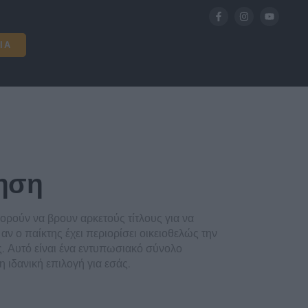
ΊΑ
ληση
ορούν να βρουν αρκετούς τίτλους για να
ν ο παίκτης έχει περιορίσει οικειοθελώς την
ς. Αυτό είναι ένα εντυπωσιακό σύνολο
η ιδανική επιλογή για εσάς.