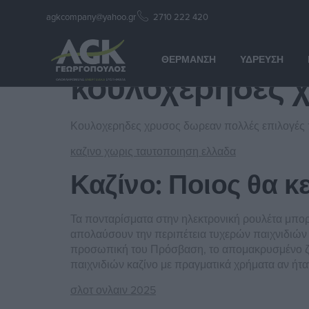
agkcompany@yahoo.gr
2710 222 420
κουλοχερηδες 
ΘΈΡΜΑΝΣΗ
ΎΔΡΕΥΣΗ
κουλοχερηδες 
Κουλοχερηδες χρυσος δωρεαν πολλές επιλογές π
καζινο χωρις ταυτοποιηση ελλαδα
Καζίνο: Ποιος θα 
Τα πονταρίσματα στην ηλεκτρονική ρουλέτα μπορ
απολαύσουν την περιπέτεια τυχερών παιχνιδιών π
προσωπική του Πρόσβαση, το απομακρυσμένο ζωντα
παιχνιδιών καζίνο με πραγματικά χρήματα αν ήταν 
σλοτ ονλαιν 2025