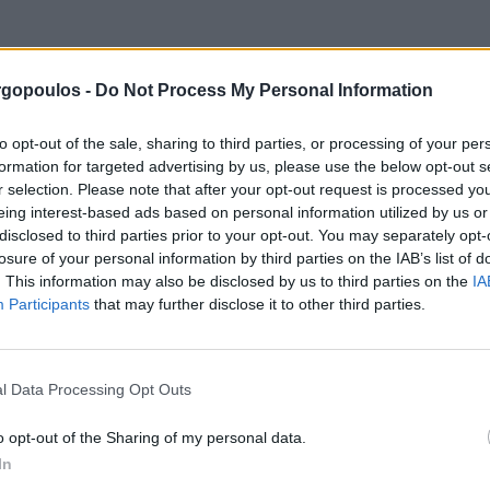
 Ευρω
gopoulos -
Do Not Process My Personal Information
to opt-out of the sale, sharing to third parties, or processing of your per
η, και ενεργεί ως υποκατάστατο για οποιοδήποτε άλλο σύμβολο.
formation for targeted advertising by us, please use the below opt-out s
κερδίσετε μεγάλα χρηματικά ποσά, θα πρέπει να ανταλλάξετε κάρ
r selection. Please note that after your opt-out request is processed y
eing interest-based ads based on personal information utilized by us or
disclosed to third parties prior to your opt-out. You may separately opt-
losure of your personal information by third parties on the IAB’s list of
. This information may also be disclosed by us to third parties on the
IA
άν στοιχήματα ισχύουν για 7 ημέρες σε αθλητικό στοίχημα που 
Participants
that may further disclose it to other third parties.
νος.
ς και κέρδη στο καζίνο.
ρετική εξυπηρέτηση πελατών, όπως εξηγήσαμε παραπάνω.
αια Ελλαδα Δωρεαν
l Data Processing Opt Outs
o opt-out of the Sharing of my personal data.
γματική τρομακτική Ρουλέτα. Προσέξτε για τα καζίνο που προσ
In
αδικτύου και να στοιχηματίσουν σε διάφορα τραπέζια ρουλέτας 