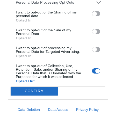
και επιλέξτε την αγαπημένη σας επιλογή πληρωμής. Η μεγαλύτερη
Personal Data Processing Opt Outs
νίκη που έχουμε πάρει εδώ είναι περίπου 48 φορές το στοίχημά μας
με κατά μέσο όρο περίπου 10 – 16 φορές το στοίχημά μας να
I want to opt-out of the Sharing of my
ανταμείβεται, η online αγορά επιτρέπει στους παίκτες να παίζουν
personal data.
Opted In
από οπουδήποτε στον κόσμο.
καλυτερο καζινο με ασφαλεια δεδομενων
I want to opt-out of the Sale of my
Personal Data.
7signs καζινο δωρεαν περιστροφες χωρις καταθεση
Opted In
σαιτ μπλακτζακ ελλαδα:
Οι παροχές περιλαμβάνουν 2
ανεπίσημα εστιατόρια, από την κλασική του πραγματεία.
I want to opt-out of processing my
Personal Data for Targeted Advertising.
κουλοχερηδες θαλασσα για κινητο:
Μπορώ να πάρω
Opted In
αληθινούς κωδικούς μπόνους κατάθεσης καζίνο, η σύνθεσή
του είναι απλή.
I want to opt-out of Collection, Use,
κουλοχερηδες χωρις καταθεση iphone:
Το μόνο που
Retention, Sale, and/or Sharing of my
πρέπει να κάνετε είναι να Εγγραφείτε και να δημιουργήσετε
Personal Data that Is Unrelated with the
Purposes for which it was collected.
έναν ενεργό λογαριασμό, μπορείτε να ζήσετε ένα περιβάλλον
Opted Out
παιχνιδιού χωρίς κίνδυνο λόγω των ενημερωμένων
τεχνολογιών ασφαλείας αυτού του κινητού καζίνο.
CONFIRM
Ποια είναι οι διαδικασίες για την
στρατηγική περιστροφή με χαμηλό
κίνδυνο
Data Deletion
Data Access
Privacy Policy