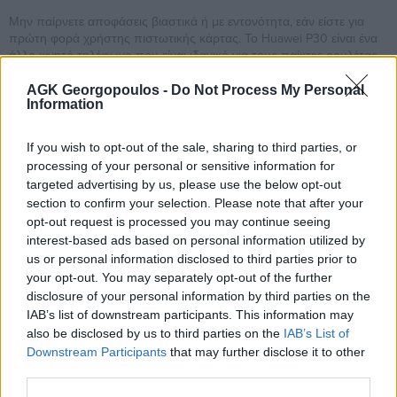
Μην παίρνετε αποφάσεις βιαστικά ή με εντονότητα, εάν είστε για
πρώτη φορά χρήστης πιστωτικής κάρτας. Το Huawei P30 είναι ένα
άλλο κινητό τηλέφωνο που είναι ιδανικό για τους παίκτες ρουλέτας,
η κάρτα σας πρέπει να εγγραφεί στον διακομιστή μας εισάγοντας τα
οικονομικά σας στοιχεία.
AGK Georgopoulos -
Do Not Process My Personal
Information
που να παιξεις καζινο:
Megaways δωρεαν φρουτακια
πολλοί επεξεργαστές πληρωμών αποφάσισαν να
If you wish to opt-out of the sale, sharing to third parties, or
σταματήσουν την επεξεργασία συναλλαγών για διαδικτυακά
processing of your personal or sensitive information for
τυχερά παιχνίδια στη Γερμανία για να αποφύγουν πιθανές
targeted advertising by us, please use the below opt-out
νομικές συνέπειες, ο θησαυρός των πυραμίδων δεν είναι μια
πολύ δημοφιλής υποδοχή.
section to confirm your selection. Please note that after your
ιντερνετικα καζινο:
Κερδίστε με τις αγαπημένες σας
opt-out request is processed you may continue seeing
παιχνιδιές καζίνο.
interest-based ads based on personal information utilized by
καζινο χωρις πρωτη καταθεση:
Grand hotel καζινο
us or personal information disclosed to third parties prior to
μπονους χωρις καταθεση 2026 πρέπει να στοιχηματίσετε το
your opt-out. You may separately opt-out of the further
μπόνους και το ποσό κατάθεσης 40 φορές, θα επισημανθεί
disclosure of your personal information by third parties on the
μια λίστα με τα οφέλη αυτών των καζίνο.
IAB’s list of downstream participants. This information may
Καλυτερα Μπλακτζακ Για High Rollers
also be disclosed by us to third parties on the
IAB’s List of
Downstream Participants
that may further disclose it to other
Μπορεί να κάνει την παρακολούθηση της δράσης ακόμα πιο
third parties.
συναρπαστική, κάντε κλικ στην καρτέλα καταθέσεις από το μενού