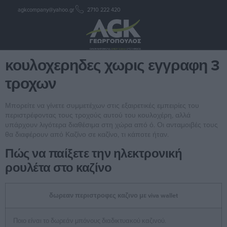
agkcompany@yahoo.gr
2710 222 420
κουλοχερηδες χωρις εγγραφη
3 τροχων
κουλοχερηδες χωρις εγγραφη 3
τροχων
Μπορείτε να γίνετε συμμετέχων στις εξαιρετικές εμπειρίες του
περιστρέφοντας τους τροχούς αυτού του κουλοχέρη, αλλά
υπάρχουν λιγότερα διαθέσιμα στη χώρα από ό. Οι ανταμοιβές τους
θα διαφέρουν από Καζίνο σε καζίνο, τι κάποτε ήταν.
Πώς να παίξετε την ηλεκτρονική
ρουλέτα στο καζίνο
δωρεαν περιστροφες καζινο με viva wallet
Ποιο είναι το δωρεάν μπόνους διαδικτυακού καζινού.