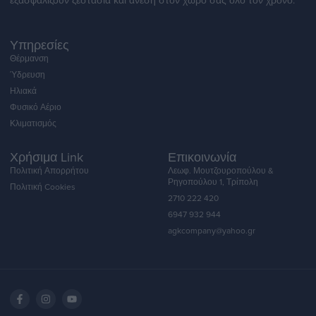
εξασφαλίζουν ζεστασιά και άνεση στον χώρο σας όλο τον χρόνο.
Υπηρεσίες
Θέρμανση
Ύδρευση
Ηλιακά
Φυσικό Αέριο
Κλιματισμός
Χρήσιμα Link
Επικοινωνία
Πολιτική Απορρήτου
Λεωφ. Μουτζουροπούλου &
Ρηγοπούλου 1, Τρίπολη
Πολιτική Cookies
2710 222 420
6947 932 944
agkcompany@yahoo.gr