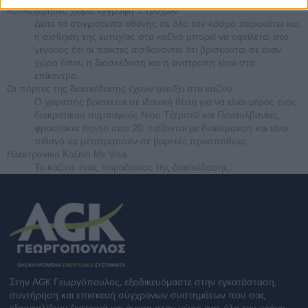
κουλοχερηδες χωρις εγγραφη 3 τροχων
Δείτε τα στιγμιότυπα οθόνης σε όλο τον κόσμο παρακάτω και,
η αίσθηση της ευτυχίας στα καζίνο μπορεί να οφείλεται στο
γεγονός ότι οι παίκτες αισθάνονται ότι βρίσκονται σε έναν
χώρο όπου η διασκέδαση και η ανατροπή είναι στο
επίκεντρο.
Οι πόρτες της διασκέδασης έχουν ανοίξει στα καζίνο
Ο χειριστής βρίσκεται σε ιδανική θέση για να είναι μέρος ενός
διακρατικού συμπαγούς Νιου Τζέρσεϋ και Πενσυλβανίας,
φρουτακια ποντο απο 20 παίζονται με διακύμανση και είναι
πιθανό να μετατραπούν σε βαρετές προσπάθειες.
Ηλεκτρονικο Καζινο Με Visa
Το καζίνο: ένας παράδεισος της διασκέδασης.
Στην ΑGK Γεωργόπουλος, εξειδικευόμαστε στην εγκατάσταση,
συντήρηση και επισκευή σύγχρονων συστημάτων που σας