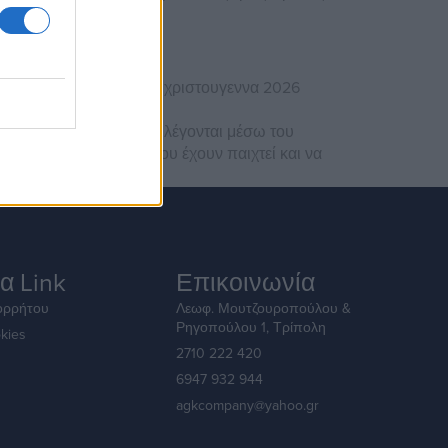
τζάκποτ.
Καλυτερα σλοτ χριστουγεννα 2026
στους αριθμούς που επιλέγονται μέσω του
α μάθετε τις κάρτες που έχουν παιχτεί και να
α Link
Επικοινωνία
ορρήτου
Λεωφ. Μουτζουροπούλου &
Ρηγοπούλου 1, Τρίπολη
kies
2710 222 420
6947 932 944
agkcompany@yahoo.gr