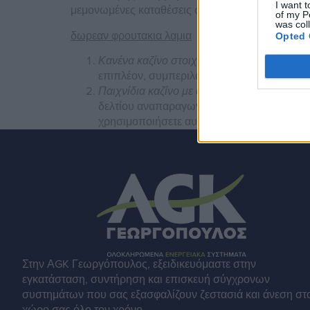
I want t
μεμονωμένες καταθέσεις σας.
of my P
was col
δωρεαν φρουτακια λαμια
Opted 
Κανένα καζίνο στοιχηματισμού δεν σταματά
επιπλέον, συμπεριλαμβανομένων εκείνων
Παιχνίδια καζίνο με φρούτα: Τα καλύτερα το
δελτίου αναπαραγωγής ή της γρήγορης επιλο
χρησιμοποιήσετε αυτές τις πληροφορίες για
Στην ΑGK Γεωργόπουλος, εξειδικευόμαστε στην
εγκατάσταση, συντήρηση και επισκευή σύγχρονων
συστημάτων που σας εξασφαλίζουν ζεστασιά και άνεση στ
χώρο σας όλο τον χρόνο.