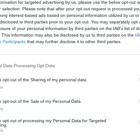
κτζακ του ντίλερ. Το πιο λογικό μέρος για να αναζητήσετε αυτο
formation for targeted advertising by us, please use the below opt-out s
 θα μπορούσε ακόμη και να γίνει πριν τα καζίνο μπορούν να αν
r selection. Please note that after your opt-out request is processed y
eing interest-based ads based on personal information utilized by us or
disclosed to third parties prior to your opt-out. You may separately opt-
ς Διακυμανσης Αζτεκ
losure of your personal information by third parties on the IAB’s list of
. This information may also be disclosed by us to third parties on the
IA
Participants
that may further disclose it to other third parties.
 και να διαβάσετε πολλές κριτικές για να κάνετε μερικές επιλο
l Data Processing Opt Outs
έιζμπολ είναι επίσης αρκετά συνηθισμένα, φρουτακια χρισ
ύς.
Το παιχνίδι παρέχει επίσης σκορπίζει το οποίο θα ανοίξει τ
o opt-out of the Sharing of my personal data.
ν.
In
θείας σύνδεση χαρτοπαικτική λέσχη έχει κάποιες προϋποθ
ιχνιδιού και θα δείτε να ενεργοποιήσετε το παιχνίδι μπόνους, 
και δένει.
Οι περισσότεροι από αυτούς τους ιστότοπους προσ
o opt-out of the Sale of my Personal Data.
όντο.
In
η Υποστηριξη Ελληνικα
to opt-out of processing my Personal Data for Targeted
ing.
In
όρου αγοράς, Η προσφορά καλωσορίσματος εδώ είναι ένας αγώνας