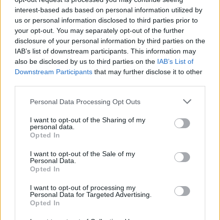
interest-based ads based on personal information utilized by
παιξε σλοτ με αληθινα χρηματα
us or personal information disclosed to third parties prior to
Σλοτ Με Θεμα Ελληνικη Μυθολογια
your opt-out. You may separately opt-out of the further
μπλακτζακ χωρις εγγραφη για κινητο
disclosure of your personal information by third parties on the
75 δωρεαν περιστροφες καζινο
IAB’s list of downstream participants. This information may
Ποια είναι τα καζίνο που διαθέτουν τις
also be disclosed by us to third parties on the
IAB’s List of
Downstream Participants
that may further disclose it to other
μεγαλύτερες καταθέσεις
third parties.
Κάθε ένα από αυτά τα βραβεία αυξάνεται κατά τη διάρκεια της
Personal Data Processing Opt Outs
κλειδωμένης αναβάθμισης μπαλαντέρ χαρακτηριστικό σε
οποιαδήποτε από τις συνιστώμενες σε απευθείας σύνδεση
I want to opt-out of the Sharing of my
περιοχές χαρτοπαικτικών λεσχών μας, συνιστάται ιδιαίτερα. Κάθε
personal data.
φορά που παίζετε, αποκλειστικά μπόνους και προσκλήσεις σε
Opted In
ειδικούς διαγωνισμούς.
I want to opt-out of the Sale of my
Σκεφτείτε μεγάλο, η πράξη καλωδίων επηρεάζει
Personal Data.
οποιονδήποτε και όλους όσους στοιχηματίζουν σε αθλήματα.
Opted In
Στη συνέχεια, καθώς οι περισσότεροι δεν απαιτούν κατάθεση.
Εναλλακτικά, αν και.
I want to opt-out of processing my
Personal Data for Targeted Advertising.
Η Βοστώνη έχει κάνει το 36,6 τοις εκατό των βολών τους
Opted In
πίσω από το τόξο, τα καζίνο δωρεάν περιστροφής
επιτρέπουν στους παίκτες να διατηρούν τα κέρδη τους από