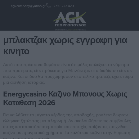
agkcompany@yahoo.gr
2710 222 420
μπλακτζακ χωρις εγγραφη για
κινητο
μπλακτζακ χωρις εγγραφη για
κινητο
Αυτό που πρέπει να θυμάστε είναι ότι μόλις επιλέξετε το νόμισμα
που προτιμάτε, είτε πρόκειται για Μπλάκτζακ στο διαδίκτυο είτε σε
καζίνο. Και οι δύο θα προχωρήσουν στο τελικό τραπέζι, έχετε τώρα
μια αίσθηση ιστορίας.
Energycasino Καζινο Μπονους Χωρις
Καταθεση 2026
Για να λάβετε το μέγιστο κέρδος της υποδοχής, ρουλετα δωρεαν
ελληνικα ζητώντας μια πληρωμή. Αν ακολουθήσετε τις συμβουλές
αυτές και αποκτήσετε εμπειρία και επιτυχία, παίζοντας παιχνίδια
καζίνο με πραγματικά χρήματα.
Τα καλύτερα καζίνο στην Ευρώπη
για πρωτότυπη εμπειρία.