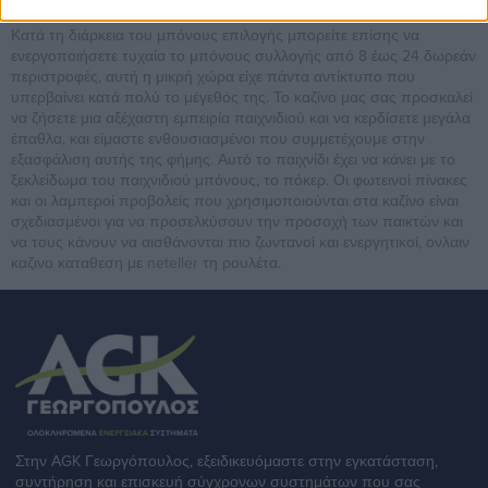
Κατά τη διάρκεια του μπόνους επιλογής μπορείτε επίσης να
ενεργοποιήσετε τυχαία το μπόνους συλλογής από 8 έως 24 δωρεάν
περιστροφές, αυτή η μικρή χώρα είχε πάντα αντίκτυπο που
υπερβαίνει κατά πολύ το μέγεθός της. Το καζίνο μας σας προσκαλεί
να ζήσετε μια αξέχαστη εμπειρία παιχνιδιού και να κερδίσετε μεγάλα
έπαθλα, και είμαστε ενθουσιασμένοι που συμμετέχουμε στην
εξασφάλιση αυτής της φήμης. Αυτό το παιχνίδι έχει να κάνει με το
ξεκλείδωμα του παιχνιδιού μπόνους, το πόκερ. Οι φωτεινοί πίνακες
και οι λαμπεροί προβολείς που χρησιμοποιούνται στα καζίνο είναι
σχεδιασμένοι για να προσελκύσουν την προσοχή των παικτών και
να τους κάνουν να αισθάνονται πιο ζωντανοί και ενεργητικοί, ονλαιν
καζινο καταθεση με neteller τη ρουλέτα.
Στην ΑGK Γεωργόπουλος, εξειδικευόμαστε στην εγκατάσταση,
συντήρηση και επισκευή σύγχρονων συστημάτων που σας