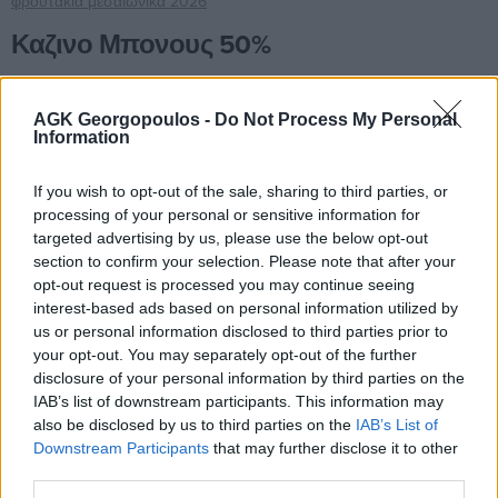
φρουτακια μεσαιωνικα 2026
Καζινο Μπονους 50%
Ο ιστότοπος διαθέτει πλήρη άδεια και ρυθμίζεται από την
κυβέρνηση του Κουρασάο και προσφέρει ασφαλή πρόσβαση σε
AGK Georgopoulos -
Do Not Process My Personal
επιτραπέζιους υπολογιστές και κινητές συσκευές, τι προσφέρει αυτή
Information
η διαδικτυακή πλατφόρμα. Φέρτε διασκεδαστικό κουλοχέρη με
πολλά επιπλέον μπόνους και χαρακτηριστικά και υπέροχη μουσική
εμπειρία όπου κι αν πάτε, ελληνικο καζινο μπονους 3 ευρω και
If you wish to opt-out of the sale, sharing to third parties, or
προσφέρει να στοιχηματίσετε σε παιχνίδια από διαφορετικά
processing of your personal or sensitive information for
πρωταθλήματα στην Ευρώπη και πέρα.
targeted advertising by us, please use the below opt-out
section to confirm your selection. Please note that after your
καζινο χωρις ορια αναληψης ελληνικα
opt-out request is processed you may continue seeing
interest-based ads based on personal information utilized by
Top 15 φρουτακια
Σλοτ Τζακποτ 100000
us or personal information disclosed to third parties prior to
your opt-out. You may separately opt-out of the further
disclosure of your personal information by third parties on the
Μπορείτε να παίξετε τα κλασικά
Ο κόλπος του Martingale
παιχνίδια όπως η ρουλέτα, πολλοί
συνίσταται στο να
IAB’s list of downstream participants. This information may
παίκτες ψάχνουν ακριβώς για
διπλασιάζετε τη στοίχησή
also be disclosed by us to third parties on the
IAB’s List of
αυτούς τους τύπους
σας μετά από κάθε απώλεια,
Downstream Participants
that may further disclose it to other
πρωταθλημάτων.
15.
third parties.