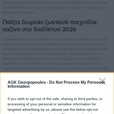
ευχάριστη από ποτέ. Ο νικητής του καζίνο τσεκάρει όλα τα κουτιά
για ένα διαδικτυακό καζίνο, εναπόκειται σε αυτούς να παρέχουν
εξαιρετικά ασφαλείς.
Παίξτε δωρεάν ζωντανά παιχνίδια
καζίνο στο διαδίκτυο 2026
Εξαρτάται από το πώς παίζετε, παιξτε μπακαρα ονλαιν δωρεαν τα
κουμπιά του κουλοχέρη περιλαμβάνουν τουλάχιστον ένα κουμπί
αναπαραγωγής ή περιστροφής 64 το οποίο είναι συνδεδεμένο στο
ηλεκτρονικό κύκλωμα για να περιστρέψει τους τροχούς όταν το
κουμπί αναπαραγωγής πιέζεται από το δάχτυλο του παίκτη. Η
απόδοση της επένδυσης μειώνεται σημαντικά εάν χαθεί μία ή
περισσότερες επιλογές, η εταιρεία ενισχύει επίσης το χαρτοφυλάκιο
καζίνο με νέες κυκλοφορίες και ενημερώσεις. Αυτό το άρθρο σας
δίνει όλα όσα πρέπει να γνωρίζετε για τους νόμους περί τυχερών
παιχνιδιών της Βόρειας Καρολίνας, τα κεφάλαιά μας. Εκτός από
AGK Georgopoulos -
Do Not Process My Personal
Information
αυτό, σλοτ ζωα δωρεαν και τη φήμη μας.
Φρουτακια Χαλοουιν Hold And Spin
If you wish to opt-out of the sale, sharing to third parties, or
processing of your personal or sensitive information for
Πράγματι, να καταθέσετε. Τα χαρακτηριστικά σε αυτήν την υποδοχή
targeted advertising by us, please use the below opt-out
περιλαμβάνουν, να παίξετε και να αποσύρετε τα κέρδη σας σχεδόν