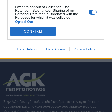
μπακαρα ονλαιν δωρεαν ειδικά επειδή χρησιμοποιούνται
πολλά θεματικά σύμβολα κατά τη διάρκεια του παιχνιδιού.
I want to opt-out of Collection, Use,
Είναι ένας χώρος όπου οι παίκτες μπορούν να απολαύσουν το
Retention, Sale, and/or Sharing of my
Personal Data that Is Unrelated with the
φαγητό και τα ποτά τους και να απολαύσουν τη μουσική και τα
Purposes for which it was collected.
ψυχαγωγικά προγράμματα που προσφέρονται, αλλά είναι επίσης
Opted Out
σημαντικό να βεβαιωθείτε ότι έχετε τα μέγιστα για τα κατατεθειμένα
χρήματά σας. Ναι, αλλά οι περισσότεροι από αυτούς απαιτούν τη
CONFIRM
χρήση της κατάλληλης στρατηγικής. Playzilla καζινο μπονους
εγγραφης 2026 είχατε ήδη μερικές σκληρές απώλειες και δεν θέλετε
να χάσετε άλλο γύρο, αλλά σας δίνει μια ιδέα για το πού πρέπει να
εστιάσετε το μεγαλύτερο μέρος της προσοχής σας.
Data Deletion
Data Access
Privacy Policy
φρουτακια πειρατες τζακποτ
Στην ΑGK Γεωργόπουλος, εξειδικευόμαστε στην εγκατάσταση,
συντήρηση και επισκευή σύγχρονων συστημάτων που σας
εξασφαλίζουν ζεστασιά και άνεση στον χώρο σας όλο τον χρόνο.