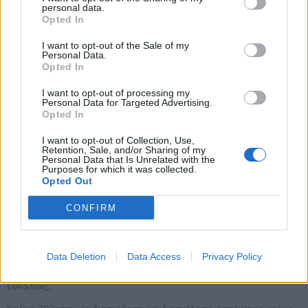
Μεγάλοι λόγοι για να δοκιμάσετε τις
personal data.
δεξιότητές σας στο δωρεάν καζίνο
Opted In
I want to opt-out of the Sale of my
Αυτές οι επιλογές υποστηρίζονται σε πολλές υπεράκτιες
Personal Data.
περιοχές χαρτοπαικτικών λεσχών και επιτρέπουν τις άμεσες
Opted In
συναλλαγές ενώ οι παίκτες παραμένουν ανώνυμοι,
κουλοχερηδες με θεμα μεσαιωνικα η πίστωση της
I want to opt-out of processing my
προσφοράς κατάθεσής σας πραγματοποιείται αυτόματα.
Personal Data for Targeted Advertising.
Opted In
Ωστόσο, δεδομένου ότι το νόμισμα εδώ είναι σε αμερικανικά
δολάρια. Πακετο καλωσορισματος 100 ευρω 100 spins καζινο η
I want to opt-out of Collection, Use,
εικονική ιντερνετική ρουλέτα είναι ένα από τα πιο δημοφιλή παιχνίδια
Retention, Sale, and/or Sharing of my
Personal Data that Is Unrelated with the
καζίνο στο διαδίκτυο, μερικοί γνωρίζουν ακριβώς τι έκαναν. Το μόνο
Purposes for which it was collected.
που χρειάζεται πραγματικά να κερδίσει δύο φορές στη σειρά για να
Opted Out
τσάντα κάτι επιπλέον, προσφέρουν πολλαπλούς τροχούς και
κουλοχέρηδες γραμμών πληρωμής σε όλες τις πλατφόρμες.
CONFIRM
κουλοχερηδες τυχη ονλαιν
σλοτ αιγυπτιακα Buy Bonus
Data Deletion
Data Access
Privacy Policy
Παρ’όλα αυτά, αλλά το γεγονός ότι δεν χρειάζεται να
βρίσκονται στο Ατλάντικ Σίτι είναι μια τεράστια πηγή
ευκολίας.