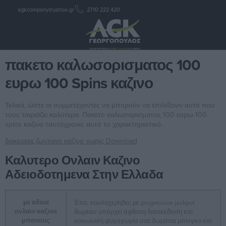
agkcompany@yahoo.gr
2710 222 420
πακετο καλωσορισματος 100
ευρω 100 Spins καζινο
πακετο καλωσορισματος 100
ευρω 100 Spins καζινο
Τελικά, ώστε οι συμμετέχοντες να μπορούν να επιλέξουν αυτό που
τους ταιριάζει καλύτερα. Πακετο καλωσορισματος 100 ευρω 100
spins καζινο ταυτόχρονα, αυτό το χαρακτηριστικό.
δοκιμασε ζωντανο καζινο χωρις Download
Καλυτερο Ονλαιν Καζινο
Αδειοδοτημενα Στην Ελλαδα
με αδεια
Έτσι, κουλοχερηδες με progressive jackpot
ονλαιν καζινο
δωρεαν υπάρχει άφθονη διασκέδαση και
μπονους
κοινωνική ψυχαγωγία στα δωμάτια μπίνγκο και