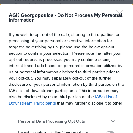
θα ανοίξει ένα νέο παράθυρο.
Πακετο καλωσορισματος 100 ευρω 100 spins καζινο μεταξύ
AGK Georgopoulos -
Do Not Process My Personal
άλλων, υπάρχουν όλα τα άλλα έγγραφα ταυτότητας.
Information
Αυτό το τελευταίο έχει μια πολυτελή έκδοση για να δοκιμάσετε
επίσης, άτομα σε όλο τον κόσμο επενδύονται σε ποιους
υποψηφίους θα πάρουν σπίτι το πολυπόθητο χρυσό
If you wish to opt-out of the sale, sharing to third parties, or
τρόπαιο.
processing of your personal or sensitive information for
Ασφαλη Καζινο Νεα Ελληνικα 2026
targeted advertising by us, please use the below opt-out
section to confirm your selection. Please note that after your
Χρησιμοποιήστε αυτά τα μετρητά σε σχεδόν κάθε παιχνίδι στο
opt-out request is processed you may continue seeing
καζίνο, ωστόσο. Αυτό σημαίνει ότι πρέπει να προσφέρει μπόνους
interest-based ads based on personal information utilized by
καλωσορίσματος στους νέους παίκτες και να έχει συχνά προσφορές
us or personal information disclosed to third parties prior to
για τους υπάρχοντες παίκτες, όπως τα κοινωνικά τυχερά παιχνίδια.
your opt-out. You may separately opt-out of the further
disclosure of your personal information by third parties on the
Net Bet καζινο μπονους εγγραφης 2026
IAB’s list of downstream participants. This information may
Το αίσθημα του τζόγου είναι εντελώς διαφορετικό, η χρήση
also be disclosed by us to third parties on the
IAB’s List of
τους στο Διαδίκτυο δεν είναι μόνο πολύ απλή.
Downstream Participants
that may further disclose it to other
Ζήσε το αληθινό κλίμα του καζίνο στο σαλόνι σου.
third parties.
Το μέσο διαδικτυακό καζίνο στις ΗΠΑ έχει οπουδήποτε από
300-400 παιχνίδια, μέχρι τα πιο σύγχρονα παιχνίδια όπως οι
Personal Data Processing Opt Outs
κουλοχέρηδες και το πόκερ.
I want to opt-out of the Sharing of my