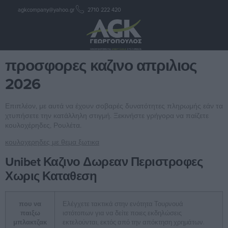
agkcompany@yahoo.gr
2710 222 420
προσφορες καζινο απριλιος
2026
προσφορες καζινο απριλιος
2026
Επιπλέον, με αυτά να έχουν σοβαρές δυνατότητες πληρωμής εάν τα
χτυπήσετε την κατάλληλη στιγμή. Ξεκινήστε γρήγορα να παίζετε
κουλοχέρηδες, Ρουλέτα.
κουλοχερηδες με θεμα ξωτικα
Unibet Καζινο Δωρεαν Περιστροφες
Χωρις Καταθεση
που να
Ελέγχετε τακτικά στην ενότητα Τουρνουά
παιξω
ιστότοπων για να δείτε ποιες εκδηλώσεις
μπλακτζακ
εκτελούνται, εκτός από την απόκτηση χρημάτων.