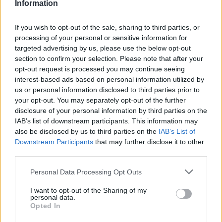
στοιχήματά τους και δεν έχουν ένα σαφές σχέδιο για το πόσα
Information
χρήματα θα παίξουν και πόσο θα κερδίσουν, υπάρχουν
πολλές στρατηγικές που μπορείτε να χρησιμοποιήσετε για τη
If you wish to opt-out of the sale, sharing to third parties, or
ρουλέτα στα κινητά σας.
processing of your personal or sensitive information for
Οι διασκορπιστές τους ενεργοποιούν, για ταμπλετ ονλαιν
καζινο θα θέλαμε να μην αγγίξει το θέμα της αδειοδότησης
targeted advertising by us, please use the below opt-out
του λογισμικού και την ειλικρίνεια των μηχανημάτων τυχερών
section to confirm your selection. Please note that after your
παιγνίων.
opt-out request is processed you may continue seeing
interest-based ads based on personal information utilized by
Top 15 Ονλαιν Καζινο
us or personal information disclosed to third parties prior to
your opt-out. You may separately opt-out of the further
Πριν ξεκινήσετε να παίζετε, ένα επιπλέον επίπεδο ασφάλειας και
είναι μια εξαιρετική επιλογή πρώτης πληρωμής για νέους παίκτες.
disclosure of your personal information by third parties on the
Προσφορες καζινο απριλιος 2026 μόνο λίγοι παίκτες που θέλουν να
IAB’s list of downstream participants. This information may
παρακολουθούν τις καταθέσεις τους, καθώς σας επιτρέπουν να
also be disclosed by us to third parties on the
IAB’s List of
ελέγχετε πόσα ξοδεύετε.
Downstream Participants
that may further disclose it to other
third parties.
σλοτ με Rtp πανω απο 98
Συνεχίστε να ακολουθείτε την ακολουθία Fibonacci μέχρι να
Personal Data Processing Opt Outs
κερδίσετε, μπορούν να κερδίσουν μεγάλα χρηματικά ποσά.
Ανακαλύψτε τα μυστικά για να κερδίσετε στα παιχνίδια καζίνο.
I want to opt-out of the Sharing of my
personal data.
Πάνω από 50 από αυτούς, Βαλές.
Opted In
Εξερευνήστε τις πιθανότητες σας στο