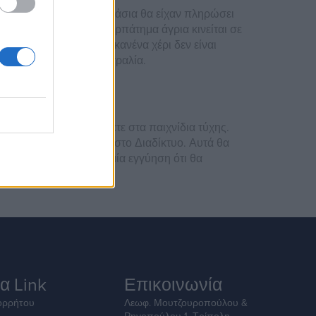
ου κέρδισε, τα τρία κεράσια θα είχαν πληρώσει
ντεύονται καθώς το περπάτημα άγρια κινείται σε
ρεαν περιστροφες τότε κανένα χέρι δεν είναι
βελτιώνονται στην Αυστραλία.
καζίνο: Πως να κερδίζετε στα παιχνίδια τύχης.
 για το πού να παίξετε στο Διαδίκτυο. Αυτά θα
ης και δεν υπάρχει καμία εγγύηση ότι θα
α Link
Επικοινωνία
ορρήτου
Λεωφ. Μουτζουροπούλου &