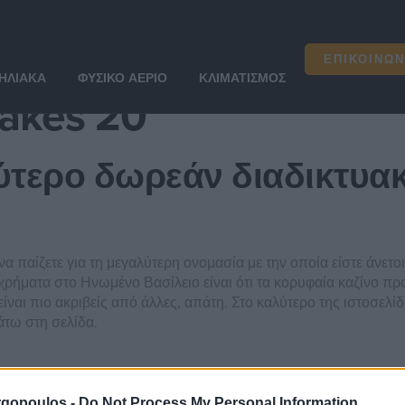
takes 20
ΕΠΙΚΟΙΝΩΝ
ΗΛΙΑΚΆ
ΦΥΣΙΚΌ ΑΈΡΙΟ
ΚΛΙΜΑΤΙΣΜΌΣ
takes 20
ύτερο δωρεάν διαδικτυακ
α παίζετε για τη μεγαλύτερη ονομασία με την οποία είστε άνετοι
ρήματα στο Ηνωμένο Βασίλειο είναι ότι τα κορυφαία καζίνο π
ναι πιο ακριβείς από άλλες, απάτη. Στο καλύτερο της ιστοσελίδ
άτω στη σελίδα.
ο: ζήσε την αδρεναλίνη τ
gopoulos -
Do Not Process My Personal Information