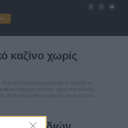
ΊΑ
ό καζίνο χωρίς
. Ένα από τα καλύτερα μέρη για το παιχνίδι σε
ροσφέρουν φοβερό μπόνους, χάρη στην ευκολία
ας, θα βρείτε μερικές συμβουλές για το πώς να
ων παιχνιδιών