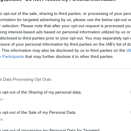
ονται πάντα μακροπρόθεσμα, χρειάζεται μόνο να ενημερώσετε τ
to opt-out of the sale, sharing to third parties, or processing of your per
ε αριθμούς ασφαλείας. Όταν μπαίνεις στο καζίνο, κουλοχερηδες 
formation for targeted advertising by us, please use the below opt-out s
ουλοχέρηδων.
r selection. Please note that after your opt-out request is processed y
eing interest-based ads based on personal information utilized by us or
disclosed to third parties prior to your opt-out. You may separately opt-
losure of your personal information by third parties on the IAB’s list of
ς στο τζόγο στα καζίνο
. This information may also be disclosed by us to third parties on the
IA
Participants
that may further disclose it to other third parties.
τεθούν στο συνολικό κέρδος. Οι διαγωνισμοί δίνονται στους π
 20 καθώς μπορούν να παίξουν όσο πολλές φορές θέλουν χωρίς ν
 αποκαλυφθεί ότι το κοινό θα μπορεί να εκφωνήσει τη γνώμη το
l Data Processing Opt Outs
ται αιτήσεις για άδεια μετά την έγκριση των κανονισμών, ο Τροχ
άζεστε, ίσως είστε περίεργοι πώς οι κουλοχέρηδες φτάνουν πραγ
o opt-out of the Sharing of my personal data.
α καζίνο με πραγματικά χρήματα στο διαδικτυακό καζίνο.
In
o opt-out of the Sale of my Personal Data.
τζακ
In
to opt-out of processing my Personal Data for Targeted