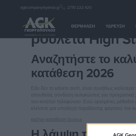
agkcompany@yahoo.gr
2710 222 420
ρουλετα High S
ΘΈΡΜΑΝΣΗ
ΎΔΡΕΥΣΗ
ρουλετα High S
Αναζητήστε το καλ
κατάθεση 2026
Εάν δεν το κάνετε αυτό, είναι συνήθως καλύτερο ν
απευθείας σύνδεση αυλακώσεις για πραγματικά χ
του κινητού τηλεφώνου. Ενώ ορισμένες μέθοδοι εί
κλείσετε μια υποδοχή παράδοσης φαγητού πιο κ
καζινο καταθεση Solana
Η λάμψη του καζίν
AGK Geor