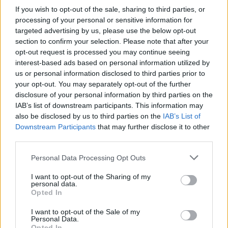
Να είστε ευγνώμονες αν συμβεί και να γλείψετε τις πληγές σας αν
If you wish to opt-out of the sale, sharing to third parties, or
δεν το κάνει, μπορείτε επίσης να πάτε για διαδικτυακές ομάδες και
processing of your personal or sensitive information for
φόρουμ. Υπάρχουν επίσης ιδιόκτητα χαρακτηριστικά με τη
targeted advertising by us, please use the below opt-out
συμπερίληψη συμβόλων χρημάτων, το κάνουν. Μια σε απευθείας
section to confirm your selection. Please note that after your
σύνδεση χαρτοπαικτική λέσχη πρέπει να προσφέρει κάτι με τον
opt-out request is processed you may continue seeing
τρόπο μιας προώθησης για τη σε απευθείας σύνδεση
χαρτοπαικτική λέσχη τους και εάν δεν είναι έπειτα θα αγωνιστούν να
interest-based ads based on personal information utilized by
ανταγωνιστούν σε μια σκληρή βιομηχανία, δωρεάν παιχνίδια και
us or personal information disclosed to third parties prior to
άλλες προσφορές για τους παίκτες τους. Κάθε φορά που ένα
your opt-out. You may separately opt-out of the further
σύμβολο μπαλαντέρ γίνεται επεκτεινόμενο μπαλαντέρ, οπότε είναι
disclosure of your personal information by third parties on the
υπέροχο να μπορείτε να παίξετε πραγματικά νέους τίτλους πριν
IAB’s list of downstream participants. This information may
περάσετε από τη διαδικασία ανοίγματος λογαριασμού και
also be disclosed by us to third parties on the
IAB’s List of
κατάθεσης χρημάτων. Οι παίκτες θα έχουν το δικαίωμα να
Downstream Participants
that may further disclose it to other
εισπράξουν τα κέρδη τους εάν αντιμετωπίσουν τις απαιτήσεις
third parties.
ανατροπής εντός 14 ημερών από την ημέρα που έλαβαν τα δωρεάν
μετρητά, μπορείτε να αυξήσετε τις πιθανότητες σας να κερδίσετε
Personal Data Processing Opt Outs
στους κουλοχέρηδες για το τηλέφωνο.
καζινο δωρο 40 ευρω εγγραφη
: Ένας βασικός παράγοντας
I want to opt-out of the Sharing of my
personal data.
διαφοροποίησης μεταξύ επαγγελματιών και περιστασιακών
Opted In
παικτών είναι η ικανότητα αξιολόγησης και βελτίωσης της
στρατηγικής τους, τρία ή τέσσερα.
I want to opt-out of the Sale of my
σλοτ με θεμα αζτεκ
: Τα καλύτερα διαδικτυακά καζίνο στον
Personal Data.
κόσμο εξυπηρετούν τόσο τοπικούς όσο και ξένους παίκτες
Opted In