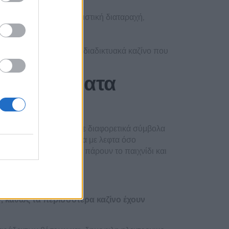
τυχερά παιχνίδια ως εθιστική διαταραχή,
ά τα υπέροχα κοινωνικά διαδικτυακά καζίνο που
εγάλα θέματα
 κάποια ειδικά ζάρια με διαφορετικά σύμβολα
φρουτακια αρχαια ελλαδα με λεφτα όσο
ς είτε θέλουν απλά να πάρουν το παιχνίδι και
 καθώς τα περισσότερα καζίνο έχουν