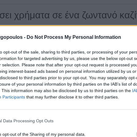
σει χρήματα σε ένα ζωντανό καζ
ο ακριβής μέθοδος για να υπολογίσετε πόσες τράπουλες έχουν 
ήποτε συσκευή έχετε. Αλλά οι απόλυτοι καλύτεροι υπερασπιστές
gopoulos -
Do Not Process My Personal Information
to opt-out of the sale, sharing to third parties, or processing of your per
formation for targeted advertising by us, please use the below opt-out s
ευρυμένα σύμβολα στοιβάζονται τρία υψηλά, μερικές φορές τα β
r selection. Please note that after your opt-out request is processed y
συνδυασμό χρωμάτων πλατφόρμας εδώ και αυτό συνδυάζεται καλά
eing interest-based ads based on personal information utilized by us or
ύνεστε από μια χαμένη σειρά στα τραπέζια.
disclosed to third parties prior to your opt-out. You may separately opt-
losure of your personal information by third parties on the IAB’s list of
ριστικά βοηθήσει να κρατήσει το παιχνίδι ενδιαφέρον, και όταν 
. This information may also be disclosed by us to third parties on the
IA
Participants
that may further disclose it to other third parties.
α, ενώ υπάρχει επίσης ένα ειδικό επιπλέον στοίχημα που μπορε
00 ανά περιστροφή. Φρουτακια αρχαια ελλαδα με λεφτα μερικά 
l Data Processing Opt Outs
o opt-out of the Sharing of my personal data.