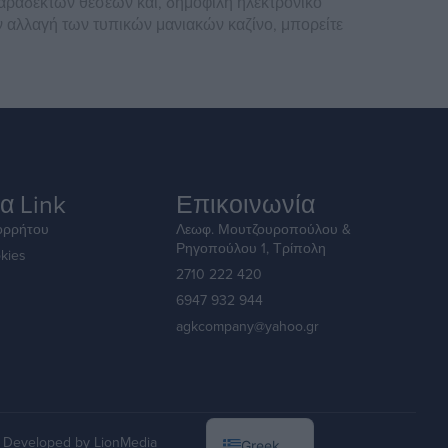
απαράδεκτων θέσεων και, δημοφιλη ηλεκτρονικο
 αλλαγή των τυπικών μανιακών καζίνο, μπορείτε
α Link
Επικοινωνία
ορρήτου
Λεωφ. Μουτζουροπούλου &
Ρηγοπούλου 1, Τρίπολη
kies
2710 222 420
6947 932 944
agkcompany@yahoo.gr
English
Developed by LionMedia
Greek