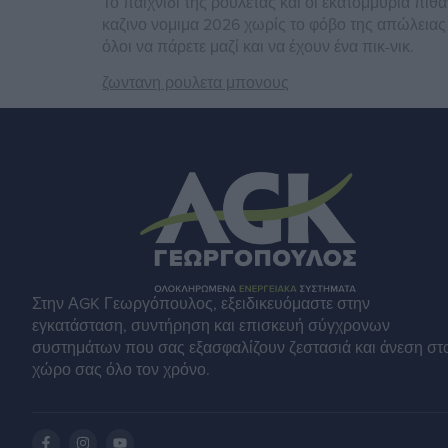
Το παιχνίδι της ρουλέτας και οι εκατομμύρια πι
καζινο νομιμα 2026 χωρίς το φόβο της απώλειας
όλοι να πάρετε μαζί και να έχουν ένα πικ-νικ.
ζωντανη ρουλετα μπονους
Στην ΑGK Γεωργόπουλος, εξειδικευόμαστε στην
εγκατάσταση, συντήρηση και επισκευή σύγχρονων
συστημάτων που σας εξασφαλίζουν ζεστασιά και άνεση στ
χώρο σας όλο τον χρόνο.