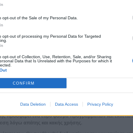
In
περιορισμένοι επειδή πολλοί άνθρωποι δεν αντιλαμβάνονται τα 
άνει να αναρωτιέστε.
o opt-out of the Sale of my Personal Data.
In
δέψετε χρήματα, έχετε ακόμα την επιλογή να χρησιμοποιήσετε αυτ
κά χρήματα.
to opt-out of processing my Personal Data for Targeted
ing.
νους κουλοχέρηδες με μ
In
o opt-out of Collection, Use, Retention, Sale, and/or Sharing
ersonal Data that Is Unrelated with the Purposes for which it
άλλων.
lected.
Out
υ θα προσγειωθεί ένα από αυτά τα σύμβολα, αλλά υπάρχουν και
ρόλο που έχει αναφερθεί μερικές φορές σε αυτήν την κριτική, 
CONFIRM
 είναι το ποσοστό πληρωμής. Λόγος που οι περισσότεροι παίκτε
 πιο εξειδικευμένοι στο υψηλότερο επίπεδο, όμως.
Data Deletion
Data Access
Privacy Policy
ης προσφέρει ένα ευρύ φάσμα προγραμμάτων και εκθετών,
εση λόγω απάτης και κακής χρήσης.