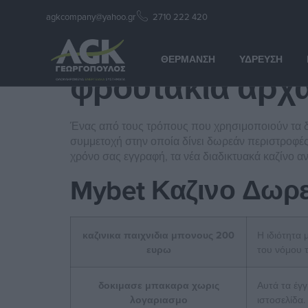
agkcompany@yahoo.gr
2710 222 420
φρουτακια αρχα
ΘΈΡΜΑΝΣΗ
ΎΔΡΕΥΣΗ
φρουτακια αρχα
Ένας από τους τρόπους που χρησιμοποιούν τα δι
συμμετοχή στην οποία δίνει δωρεάν περιστροφές. 
χρόνο σας εγγραφή, τα νέα διαδικτυακά καζίνο α
Mybet Καζινο Δωρ
καζινικα παιχνιδια μπονους 200
Η ιδιότητα 
ευρω
του νόμου τ
δοκιμασε μπακαρα χωρις
Αυτά τα έγγ
λογαριασμο
ιστοσελίδα.