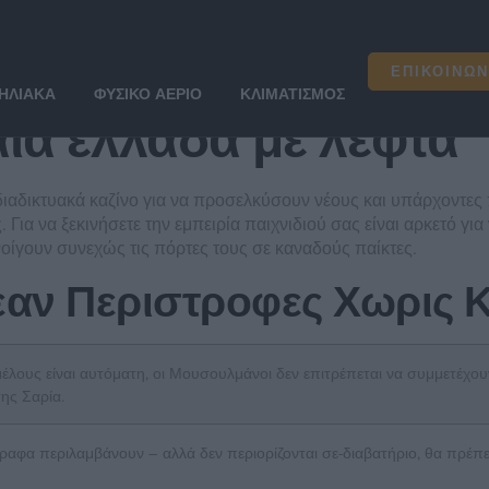
ια ελλαδα με λεφτα
ΕΠΙΚΟΙΝΩΝ
ΗΛΙΑΚΆ
ΦΥΣΙΚΌ ΑΈΡΙΟ
ΚΛΙΜΑΤΙΣΜΌΣ
ια ελλαδα με λεφτα
αδικτυακά καζίνο για να προσελκύσουν νέους και υπάρχοντες π
Για να ξεκινήσετε την εμπειρία παιχνιδιού σας είναι αρκετό γι
νοίγουν συνεχώς τις πόρτες τους σε καναδούς παίκτες.
εαν Περιστροφες Χωρις 
μέλους είναι αυτόματη, οι Μουσουλμάνοι δεν επιτρέπεται να συμμετέχο
ης Σαρία.
ραφα περιλαμβάνουν – αλλά δεν περιορίζονται σε-διαβατήριο, θα πρέπ