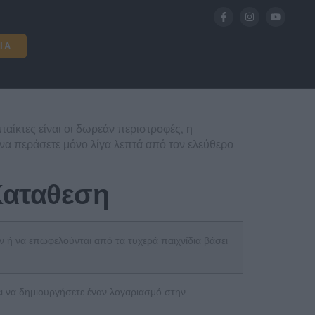
ΊΑ
αίκτες είναι οι δωρεάν περιστροφές, η
α να περάσετε μόνο λίγα λεπτά από τον ελεύθερο
Καταθεση
υν ή να επωφελούνται από τα τυχερά παιχνίδια βάσει
ει να δημιουργήσετε έναν λογαριασμό στην