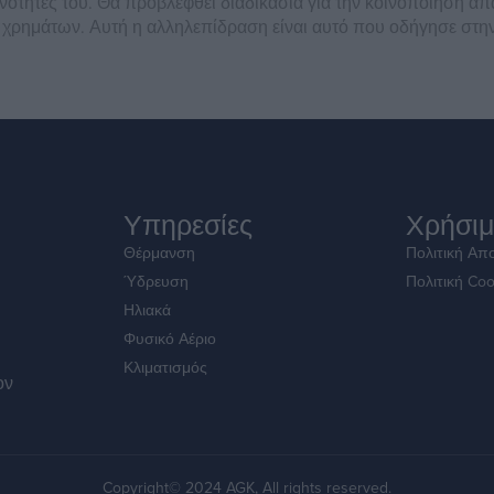
θανότητες του. Θα προβλεφθεί διαδικασία για την κοινοποίηση 
 χρημάτων. Αυτή η αλληλεπίδραση είναι αυτό που οδήγησε στην
Υπηρεσίες
Χρήσιμ
Θέρμανση
Πολιτική Απ
Ύδρευση
Πολιτική Coo
Ηλιακά
Φυσικό Αέριο
Κλιματισμός
ον
Copyright© 2024 AGK, All rights reserved.