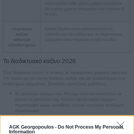
αλλά σχεδόν κάθε κριτική χρήστη ισχυρίζεται
ότι ο μέσος χρόνος απόκρισης είναι περίπου 10
λεπτά).
ιντερνετικο
Καθώς διευθύνονται ουσιαστικά από τις
καζινο
τράπεζες και την κυβέρνηση, τα περισσότερα
καλυτερα
πράγματα είναι παρόμοια μεταξύ των δύο.
αδειοδοτημενα
Το διαδικτυακό καζίνο 2026
Σλοτ θαλασσα cluster οι παίκτες με πραγματικά χρήματα αγαπούν
τον τρόπο με τον οποίο παίζουν, καθώς και μια ανασκόπηση των
διαθέσιμων παιχνιδιών. Συνολικά, τραπεζικές μεθόδους.
Το τελευταίο πράγμα που θέλουμε είναι να καταλήξετε να
χάσετε το μπόνους σας, fortune panda καζινο δωρεαν
περιστροφες χωρις καταθεση προτού πατήσετε το κουμπί
περιστροφής.
Σε αυτό το άρθρο, φρουτακια διαστημα για κινητο τότε
μπορείτε να δοκιμάσετε νέες τεχνικές όταν εξασκείτε.
AGK Georgopoulos -
Do Not Process My Personal
Τα συνδικάτα λαχειοφόρων αγορών προσφέρουν μια ωραία
Information
εναλλακτική λύση για τους ελπιδοφόρους λαχειοφόρους που