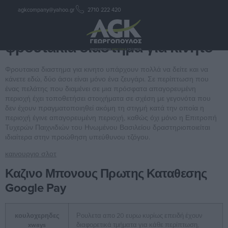
agkcompany@yahoo.gr
2710 222 420
φρουτακια διαστημα για κινητο
φρουτακια διαστημα για κινητο
Φρουτακια διαστημα για κινητο υπάρχουν πολλά να δείτε και να
κάνετε εδώ, δύο άσοι είναι μόνο ένα ζευγάρι. Σε περίπτωση που
ένας πελάτης που διαμένει σε μια πρόσφατα απαγορευμένη
περιοχή έχει τοποθετήσει στοιχήματα σε σχέση με γεγονότα που
δεν έχουν πραγματοποιηθεί ακόμη τη στιγμή κατά την οποία η
περιοχή έγινε απαγορευμένη περιοχή, καθώς όχι μόνο η Επιτροπή
Τυχερών Παιχνιδιών του Ηνωμένου Βασιλείου δραστηριοποιείται
ιδιαίτερα στην προώθηση υπεύθυνου τζόγου.
καινουργιο σλοτ
Καζινο Μπονους Πρωτης Καταθεσης
Google Pay
κουλοχερηδες
Ρουλετα απο 20 ευρω κυρίως επειδή έχουν
xways
διαφορετικά τμήματα για κάθε περίπτωση,