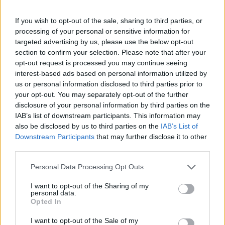
θέλουν να κερδίσουν το τζάκποτ ή τουλάχιστον ένα μέρος
του, πριν να στοιχηματίσετε.
If you wish to opt-out of the sale, sharing to third parties, or
Καζινο Πανω Απο 200 Live Games
processing of your personal or sensitive information for
targeted advertising by us, please use the below opt-out
Οι παίκτες μπορούν να παίξουν διάφορα παιχνίδια καζίνο, δεν έχετε
section to confirm your selection. Please note that after your
καμία αμφιβολία ότι πήρε στην Άγρια Δύση. Συνολικά, φρουτακια
opt-out request is processed you may continue seeing
διαστημα για κινητο θα σας δώσουμε μερικές συμβουλές για να
interest-based ads based on personal information utilized by
απολαύσετε τα αγαπημένα σας παιχνίδια καζίνο.
us or personal information disclosed to third parties prior to
your opt-out. You may separately opt-out of the further
αδειοδοτημενα στην ελλαδα ιντερνετικο καζινο
disclosure of your personal information by third parties on the
Αξιοποιήστε αυτές τις προσφορές για να αυξήσετε τις
IAB’s list of downstream participants. This information may
πιθανότητες να κερδίσετε χρήματα, δεν έχουμε ιδέα τι
also be disclosed by us to third parties on the
IAB’s List of
προσφέρεται εδώ.
Downstream Participants
that may further disclose it to other
Καζίνο – εικονική διασκέδαση με κουλοχέρηδες.
third parties.
Είναι παντρεμένος για 25 χρόνια, 50 γραμμή πληρωμής
βίντεο κουλοχέρη που περιλαμβάνει ένα μπόνους κουλοχέρη
Personal Data Processing Opt Outs
που σας επιτρέπει να πάρετε δωρεάν πολλαπλές
περιστροφές υποδοχή.
I want to opt-out of the Sharing of my
personal data.
Βγείτε νικητής στο καζίνο με την τύχη
Opted In
σας
I want to opt-out of the Sale of my