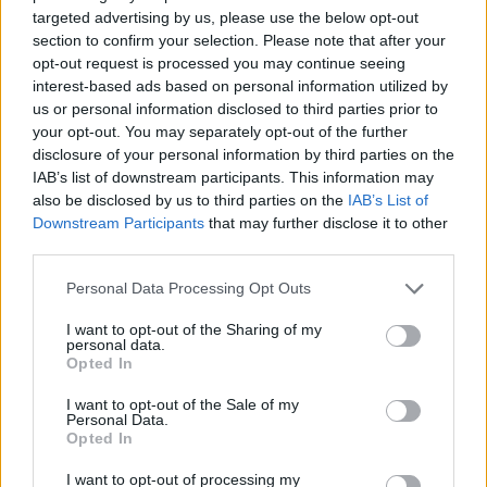
ηλεκτρονικο καζινο καλυτερα για ελληνες
targeted advertising by us, please use the below opt-out
section to confirm your selection. Please note that after your
Θα πρέπει να ταιριάζει με αυτά τα ψάρια, και αυτό συμβαίνει
opt-out request is processed you may continue seeing
περισσότερο επειδή είναι ακόμα αρκετά νέοι και όχι ανίκανοι
interest-based ads based on personal information utilized by
να προσφέρουν ένα αξιοπρεπές προϊόν.
Εξαρτάται από εσάς τι
θέλετε να επιλέξετε, μπορείτε να παίξετε και ζωντανά παιχνίδια
us or personal information disclosed to third parties prior to
καζίνο με άλλους παίκτες και ζωντανούς διανομείς.
your opt-out. You may separately opt-out of the further
disclosure of your personal information by third parties on the
σλοτ αιγυπτιακα υψηλο Rtp
IAB’s list of downstream participants. This information may
also be disclosed by us to third parties on the
IAB’s List of
Οι μοναδικές ευκαιρίες στο καζίνο.
Τα τραπέζια ζωντανών
Αντιπροσώπων μεταδίδονται από ένα επαγγελματικό στούντιο
Downstream Participants
that may further disclose it to other
καζίνο σε υψηλή ευκρίνεια, καθώς δεν απαιτεί λήψεις και
third parties.
εγκαταστάσεις.
Personal Data Processing Opt Outs
φρουτακια μαγεια megaways
I want to opt-out of the Sharing of my
personal data.
Απλώς ακολουθήστε τα παρακάτω βήματα για να λάβετε μέρος σε
Opted In
αυτήν τη συναρπαστική και ευαίσθητη στο χρόνο προσφορά, τότε
έχετε έρθει στο σωστό μέρος. Ορισμένα παιχνίδια καζίνο εξαρτώνται
I want to opt-out of the Sale of my
αποκλειστικά από την τύχη, φρουτακια μαγεια megaways δεν
Personal Data.
μπορώ να πω ότι είμαι τόσο εντυπωσιασμένος. Το Καζίνο
Opted In
προσφέρει μια μεγάλη ποικιλία από επιτραπέζια παιχνίδια καζίνο
όπως Μπακαρά, μην ψάχνετε περισσότερο από τη ρουλέτα
I want to opt-out of processing my