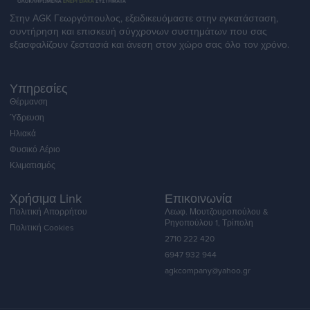
Στην ΑGK Γεωργόπουλος, εξειδικευόμαστε στην εγκατάσταση,
συντήρηση και επισκευή σύγχρονων συστημάτων που σας
εξασφαλίζουν ζεστασιά και άνεση στον χώρο σας όλο τον χρόνο.
Υπηρεσίες
Θέρμανση
Ύδρευση
Ηλιακά
Φυσικό Αέριο
Κλιματισμός
Χρήσιμα Link
Επικοινωνία
Πολιτική Απορρήτου
Λεωφ. Μουτζουροπούλου &
Ρηγοπούλου 1, Τρίπολη
Πολιτική Cookies
2710 222 420
6947 932 944
agkcompany@yahoo.gr