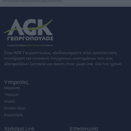
Στην ΑGK Γεωργόπουλος, εξειδικευόμαστε στην εγκατάσταση,
συντήρηση και επισκευή σύγχρονων συστημάτων που σας
εξασφαλίζουν ζεστασιά και άνεση στον χώρο σας όλο τον χρόνο.
Υπηρεσίες
Θέρμανση
Ύδρευση
Ηλιακά
Φυσικό Αέριο
Κλιματισμός
Χρήσιμα Link
Επικοινωνία