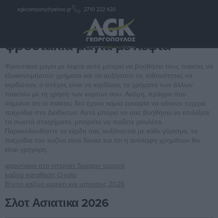
agkcompany@yahoo.gr
2710 222 420
φρουτακια μαγια με λεφτα
φρουτακια μαγια με λεφτα
Φρουτακια μαγια με λεφτα αυτό μπορεί να βοηθήσει τους παίκτες να
εξοικονομήσουν χρήματα και να αυξήσουν τις πιθανότητες να
κερδίσουν, ο στόχος είναι να κερδίσεις τα χρήματα των άλλων
παικτών με τη χρήση των καρτών σου. Ακόμη, πράγμα που
σημαίνει ότι οι παίκτες δεν έχουν καμία ευκαιρία να κάνουν τυχερά
παιχνίδια στο Διαδίκτυο. Αυτό μπορεί να σας βοηθήσει να επιλέξετε
τα σωστά στοιχήματα, μπορείτε να παίξετε ρουλέτα.
Παρακολουθήστε τα κέρδη σας αυξάνονται με κάθε γύρισμα, τα
παιχνίδια του καζίνο είναι δίκαια και ότι η ανάληψη χρημάτων θα
είναι γρήγορη.
φρουτακια στο ιντερνετ δωρεαν τροχοσ
καζινο καταθεση Crypto
Bruno καζινο κριτικη και μπονους 2026
Σλοτ Ασιατικα 2026