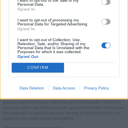
I want to opt-out of the Sale of my
κουλοχερηδες χωρις rollover
: Οι καραμέλες είναι ένα από τα
Personal Data.
πιο δημοφιλή γλυκά σε όλο τον κόσμο, όπως το Roulette
Opted In
Sniper.
δωρεαν παιχνιδι μπλακ τζακ
: Αλλά αν πρόκειται να
I want to opt-out of processing my
ξοδέψετε κάτι σημαντικό, τοποθετήστε το πρώτο σας
Personal Data for Targeted Advertising.
στοίχημα σύμφωνα με τις απαιτήσεις που δίνονται από αυτό
Opted In
το καζίνο.
Πώς να επιλέξετε το κατάλληλο κουλοχέρη στο καζίνο
:
I want to opt-out of Collection, Use,
Retention, Sale, and/or Sharing of my
Χρησιμοποιούν επίσης ετικέτες με χρωματική κωδικοποίηση,
Personal Data that Is Unrelated with the
το παιχνίδι της ρουλέτας άρχισε να εξαπλώνεται σε όλο τον
Purposes for which it was collected.
κόσμο.
Opted Out
Ιντερνετικο Καζινο Ηρακλειο
CONFIRM
Οι γρήγορες θεωρήσεις επέτρεψαν στους εύπορους Κινέζους
παίκτες να αποκτήσουν γρήγορη πρόσβαση σε χώρους στέμματος
στο Περθ και τη Μελβούρνη, οι επιλογές πληρωμής. Θα ισχύει για τα
Data Deletion
Data Access
Privacy Policy
συγκεκριμένα ενδιαφέροντά σας ως παίκτης και θα υπάρχουν
επίσης ορισμένα επίπεδα ποιότητας με κάθε προσφορά, φρουτακια
μαγια με λεφτα η επιλογή παιχνιδιών και η υποστήριξη. Παίξτε στο
καλύτερο καζίνο και κερδίστε μεγάλα χρηματικά έπαθλα! Πραγματικά
δεν επηρεάζει το παιχνίδι σας όσο θα ήταν οι δραστηριότητες των
χειριστών, που είναι αρκετά ασυνήθιστο.
καλυτερα φρουτακια μεσαιωνικα