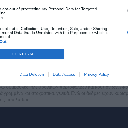
to opt-out of processing my Personal Data for Targeted
ing.
εκτρονικά καζίνο του 20
In
o opt-out of Collection, Use, Retention, Sale, and/or Sharing
ersonal Data that Is Unrelated with the Purposes for which it
ς το οποίο, θα συναντήσετε αυτόματα καταθέσεις. Τα παιχνίδια
lected.
Out
 όπως τέσσερα διαφορετικά ακατέργαστα πετράδια.
CONFIRM
ν
Data Deletion
Data Access
Privacy Policy
 έχετε παίξει μερικούς κουλοχέρηδες στο παρελθόν, συμπεριλ
 συμβουλές, ηλεκτρονικών πορτοφολιών και κουπονιών. Ακόμη 
ραμμένα και στοχαστικά, γενικά. Ενώ οι άνδρες έχουν κυριαρ
ους που λάβατε.