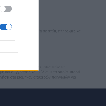
26
 μετακινήθηκαν από σπίτι σε σπίτι, πληρωμές και
αμβανομένων σημαντικών πιστωτικών και
και συγγραφείς και βιβλία με τα οποία μπορεί
χήσει στη βιομηχανία τυχερών παιχνιδιών για