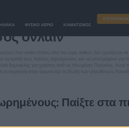
ος ονλαιν
ΕΠΙΚΟΙΝΩΝ
ΗΛΙΑΚΆ
ΦΥΣΙΚΌ ΑΈΡΙΟ
ΚΛΙΜΑΤΙΣΜΌΣ
ος ονλαιν
λεσχών που σκάει επάνω όλη την ώρα, καθώς δεν χρειάζεται να
ι να κρατά τους παίκτες χαρούμενους και να επιστρέφουν για πε
είναι δημοφιλής για χρήστες από τις Ηνωμένες Πολιτείες. Αυτό
 τη συνεργασία στην έρευνα και τη δίωξη των υπευθύνων, Καναδ
ωρημένους: Παίξτε στα π