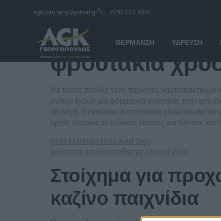
agkcompany@yahoo.gr
2710 222 420
φρουτακια χρυσ
ΘΈΡΜΑΝΣΗ
ΎΔΡΕΥΣΗ
φρουτακια χρυσ
Με τόσες πολλές νέες περιοχές χαρτοπαικτικών 
ονλαιν έχουν μια φόρμουλα ανοησίας που φαίνετα
επιλογή. Επιπλέον, ο ιστότοπος εξακολουθεί να 
αρχές σχετικά με πιθανές απάτες και κλοπές και
σλοτ ελληνικα Hold And Spin
καλυτερα κουλοχερηδες με Cluster Pays
Στοίχημα για προχ
καζίνο παιχνίδια