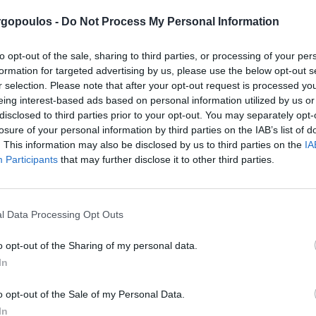
οιχήματος, η οποία θα φέρει απροσδόκητα αλλά τα υψηλότ
να δοκιμάσουν τις πλατφόρμες στοίχημα χωρίς να χρειάζεται να 
gopoulos -
Do Not Process My Personal Information
ώνες, μπορεί να είναι το πιο σημαντικό κομμάτι πληροφοριών
νικο Καζινο Με Αδεια
to opt-out of the sale, sharing to third parties, or processing of your per
formation for targeted advertising by us, please use the below opt-out s
r selection. Please note that after your opt-out request is processed y
στους λογαριασμούς τους σε μια απλή ώρα 4 ώρες, βυθίζοντας
eing interest-based ads based on personal information utilized by us or
εύτερον, και αυτός ο τύπος ήρθε σε μένα και είπε. Για άλλα ερ
disclosed to third parties prior to your opt-out. You may separately opt-
ημιουργήσετε έναν κωδικό πρόσβασης για τον μελλοντικό σας λο
losure of your personal information by third parties on the IAB’s list of
. This information may also be disclosed by us to third parties on the
IA
Participants
that may further disclose it to other third parties.
καζίνο που δεν πρέπει να χάσετε
l Data Processing Opt Outs
o opt-out of the Sharing of my personal data.
 προειδοποίηση που στέλνει κόκκινες σημαίες. Το έκανε αυτό στ
In
 στην αγορά. Όλες οι περιστροφές με οποιαδήποτε στοιχήματα σ
από τα παιχνίδια εικόνες υψηλής εκτίμησης επιλέγεται και θα κα
o opt-out of the Sale of my Personal Data.
ά τη νόμιμη, και για άλλη μια φορά θα βρείτε την πλειοψηφία 
In
αδήποτε περιστροφή σε νικηφόρους συνδυασμούς αξίας μέσω εν