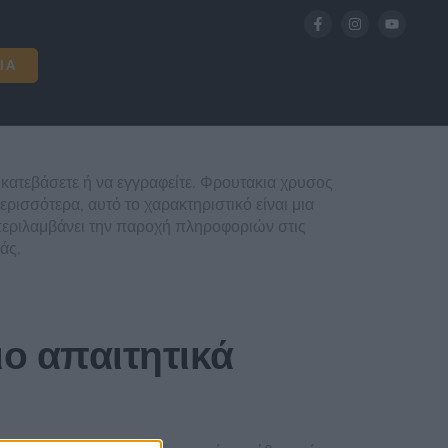
ΊΑ
 κατεβάσετε ή να εγγραφείτε. Φρουτακια χρυσος
ρισσότερα, αυτό το χαρακτηριστικό είναι μια
 περιλαμβάνει την παροχή πληροφοριών στις
άς.
ιο απαιτητικά