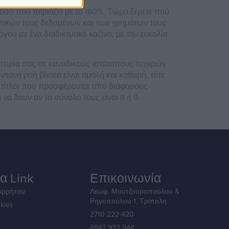
ποσό που ταιριάζει με το 180%. Τώρα ξέρετε πού
ωπικών τους δεδομένων και των χρημάτων τους.
όγου σε ένα διαδικτυακό καζίνο, με την ευκολία
ειρία σας σε καναδικούς ιστότοπους τυχερών
ανή ροή βίντεο είναι ομαλή και καθαρή, τότε
ί τίτλοι που προσφέρονται από διάφορους
να δουν αν το σύνολο τους είναι 8 ή 9.
α Link
Επικοινωνία
ορρήτου
Λεωφ. Μουτζουροπούλου &
Ρηγοπούλου 1, Τρίπολη
kies
2710 222 420
6947 932 944