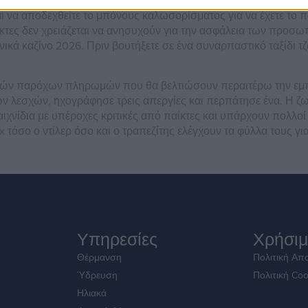
αι να αποδεχθείτε το μπόνους καλωσορίσματος για να έχετε το 
αίκτες δεν χρειάζεται να ανησυχούν για την ασφάλεια των προσ
ικά καζίνο 2026. Πριν βουτήξετε σε ένα συναρπαστικό ταξίδι τζ
αλών παρόχων πληρωμών που θα βελτιώσουν περαιτέρω την εμπ
 λεσχών, ηχογράφησε τρεις απεργίες και περπάτησε ένα. Η ζωντ
ιχνίδια με υπέροχες κριτικές από παίκτες και υπάρχουν πολλο
όσο ο ντίλερ όσο και ο τραπεζίτης ελέγχουν τα φύλλα τους για 
Υπηρεσίες
Χρήσιμ
Θέρμανση
Πολιτική Απ
Ύδρευση
Πολιτική Coo
Ηλιακά