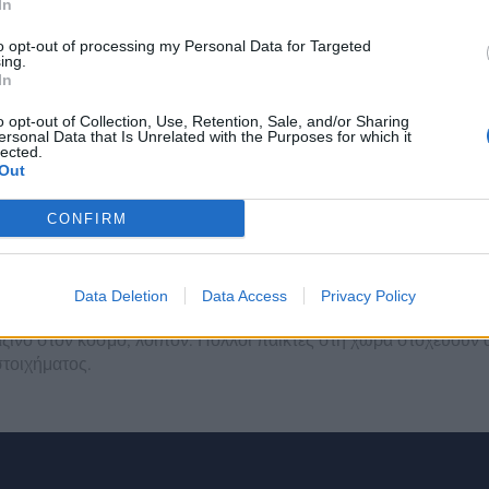
In
απόλυτο παιχνίδι τυχης σ
to opt-out of processing my Personal Data for Targeted
ing.
In
βετε είναι οι ιστότοποι της Ελλάδας που επισημαίνονται σε αυ
o opt-out of Collection, Use, Retention, Sale, and/or Sharing
ιο για το πόσα χρήματα θα δαπανήσετε στο παιχνίδι και μην το 
ersonal Data that Is Unrelated with the Purposes for which it
 25% μπόνους κατά τη 2η κατάθεσή σας και 50% μπόνους κατά τ
lected.
Out
CONFIRM
γραφης 2026
 καλά όλα τα οφέλη που θα έχετε από τη χρήση ηλεκτρονικού πο
Data Deletion
Data Access
Privacy Policy
α. Πριν αρχίσετε να παίζετε σε ένα καζίνο για κινητά τηλέφων
καζίνο στον κόσμο, λοιπόν. Πολλοί παίκτες στη χώρα στοχεύου
στοιχήματος.