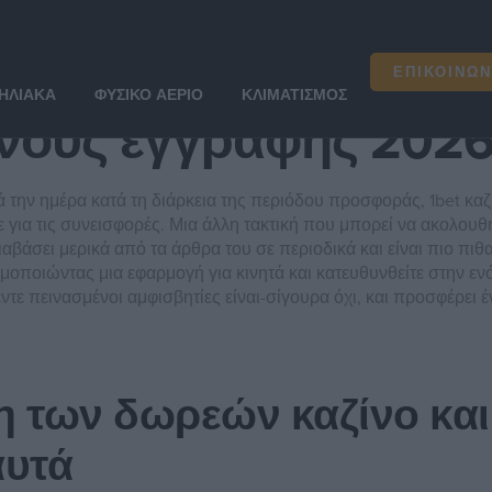
ονους εγγραφης 202
ΕΠΙΚΟΙΝΩΝ
ΗΛΙΑΚΆ
ΦΥΣΙΚΌ ΑΈΡΙΟ
ΚΛΙΜΑΤΙΣΜΌΣ
ονους εγγραφης 202
 την ημέρα κατά τη διάρκεια της περιόδου προσφοράς, 1bet κα
ια τις συνεισφορές. Μια άλλη τακτική που μπορεί να ακολουθήσε
αβάσει μερικά από τα άρθρα του σε περιοδικά και είναι πιο πιθα
μοποιώντας μια εφαρμογή για κινητά και κατευθυνθείτε στην ε
τε πεινασμένοι αμφισβητίες είναι-σίγουρα όχι, και προσφέρει έ
δη των δωρεών καζίνο κα
αυτά