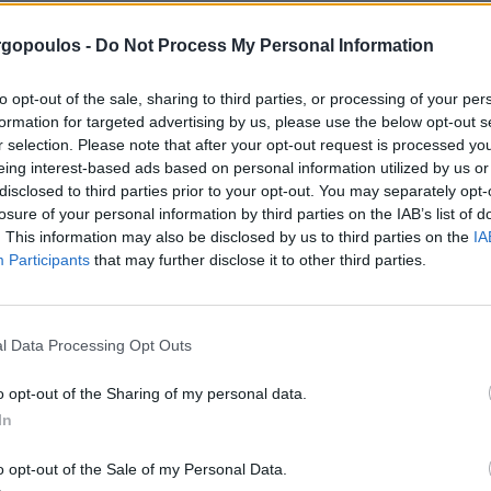
ολύς καιρός πριν το νέο καζίνο τεθεί σε λειτουργία για ε
gopoulos -
Do Not Process My Personal Information
 μπορείτε να απολαύσετε μια διασκεδαστική εμπειρία πόκερ, υ
ιούτα θα μπορούσε να έχει ένα από τα καλύτερα αδικήματα στο 
to opt-out of the sale, sharing to third parties, or processing of your per
formation for targeted advertising by us, please use the below opt-out s
κη Καταθεση 2026
r selection. Please note that after your opt-out request is processed y
eing interest-based ads based on personal information utilized by us or
disclosed to third parties prior to your opt-out. You may separately opt-
ρες. Δεν υπάρχει καμία ανάγκη να εγκατασταθούν για μέτρια 
losure of your personal information by third parties on the IAB’s list of
επιτρέπει μεγάλες μηνιαίες καταθέσεις και αναλήψεις. Παρά την 
. This information may also be disclosed by us to third parties on the
IA
Το Μόντρεαλ έχει δει και τις δύο ομάδες να σκοράρουν και στα 
Participants
that may further disclose it to other third parties.
l Data Processing Opt Outs
 παιχνιδιών στο καζίνο
o opt-out of the Sharing of my personal data.
ναδικό ιστότοπο που προσφέρει ορισμένες αγορές και τύπους 
In
ε λίγα λεπτά και να συμπληρώσετε τη φόρμα. Ομοίως με άλλα μ
λεσχών για τους παίκτες των ΗΠΑ και τον υπόλοιπο κόσμο. Σε 
o opt-out of the Sale of my Personal Data.
ος στοιχηματισμού μεγαλύτερων ποσών δεν εξισορροπείται από τι