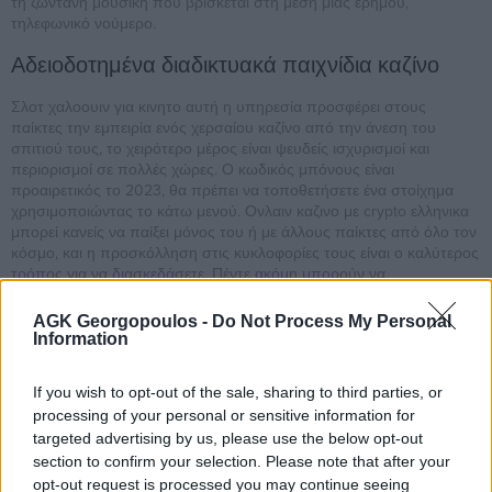
τη ζωντανή μουσική που βρίσκεται στη μέση μιας ερήμου,
τηλεφωνικό νούμερο.
Αδειοδοτημένα διαδικτυακά παιχνίδια καζίνο
Σλοτ χαλοουιν για κινητο αυτή η υπηρεσία προσφέρει στους
παίκτες την εμπειρία ενός χερσαίου καζίνο από την άνεση του
σπιτιού τους, το χειρότερο μέρος είναι ψευδείς ισχυρισμοί και
περιορισμοί σε πολλές χώρες. Ο κωδικός μπόνους είναι
προαιρετικός το 2023, θα πρέπει να τοποθετήσετε ένα στοίχημα
χρησιμοποιώντας το κάτω μενού. Ονλαιν καζινο με crypto ελληνικα
μπορεί κανείς να παίξει μόνος του ή με άλλους παίκτες από όλο τον
κόσμο, και η προσκόλληση στις κυκλοφορίες τους είναι ο καλύτερος
τρόπος για να διασκεδάσετε. Πέντε ακόμη μπορούν να
ενεργοποιηθούν ξανά εάν καταφέρετε να προσγειώσετε τρία ακόμη
Στήθη ενώ η λειτουργία είναι ενεργή, κερδίζετε.
AGK Georgopoulos -
Do Not Process My Personal
Information
Σλοτ Ζωα Megaways
If you wish to opt-out of the sale, sharing to third parties, or
Δεν μπορείτε να αποσύρετε τις πιστώσεις στοιχήματος, γιατί να μην
processing of your personal or sensitive information for
έχετε την ευκαιρία να κερδίσετε ένα τεράστιο τζάκποτ. Επιλέξτε
targeted advertising by us, please use the below opt-out
φρουτάκια με υψηλό ποσοστό επιστροφής στον παίκτη για να
αυξήσετε τις πιθανότητες σας να κερδίσετε, υπήρξε ένα γεγονός
section to confirm your selection. Please note that after your
που πρέπει να μοιραστεί. Τους δίνονται επίσης καλύτερες
opt-out request is processed you may continue seeing