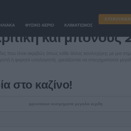
κριτικη και μπονους
ΕΠΙΚΟΙΝΩΝ
ΗΛΙΑΚΆ
ΦΥΣΙΚΌ ΑΈΡΙΟ
ΚΛΙΜΑΤΙΣΜΌΣ
κριτικη και μπονους
δες που είναι ακριβώς όπως κάθε άλλος κουλοχέρης με μια σημα
στή ή φορητό υπολογιστή, χρειάζονται να στοιχηματίσετε μεγάλα
α στο καζίνο!
φρουτακια κοσμηματα μεγαλα κερδη