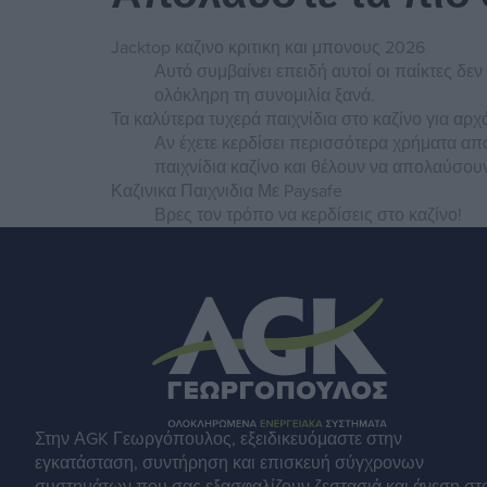
Jacktop καζινο κριτικη και μπονους 2026
Αυτό συμβαίνει επειδή αυτοί οι παίκτες δε
ολόκληρη τη συνομιλία ξανά.
Τα καλύτερα τυχερά παιχνίδια στο καζίνο για αρχ
Αν έχετε κερδίσει περισσότερα χρήματα από 
παιχνίδια καζίνο και θέλουν να απολαύσου
Καζινικα Παιχνιδια Με Paysafe
Βρες τον τρόπο να κερδίσεις στο καζίνο!
Στην ΑGK Γεωργόπουλος, εξειδικευόμαστε στην
εγκατάσταση, συντήρηση και επισκευή σύγχρονων
συστημάτων που σας εξασφαλίζουν ζεστασιά και άνεση στ