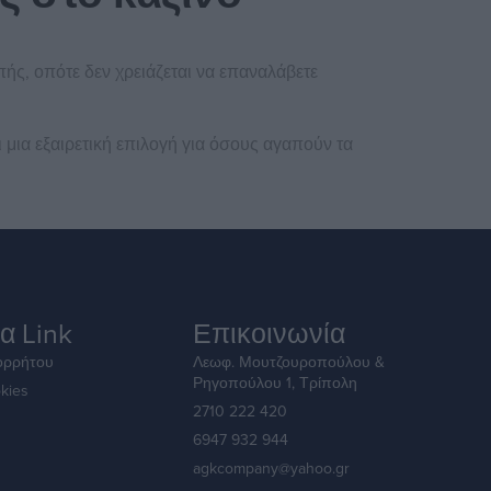
ής, οπότε δεν χρειάζεται να επαναλάβετε
ι μια εξαιρετική επιλογή για όσους αγαπούν τα
α Link
Επικοινωνία
ορρήτου
Λεωφ. Μουτζουροπούλου &
Ρηγοπούλου 1, Τρίπολη
kies
2710 222 420
6947 932 944
agkcompany@yahoo.gr