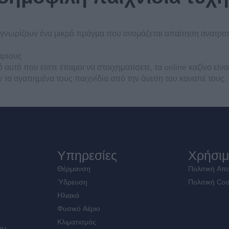
ν γνωρίζουν ένα μικρό πράγμα που ονομάζεται απαίτηση ανατροπ
άριους
αυτό που είστε έτοιμοι να στοιχηματίσετε, τα online καζίνο είνα
ν τα αγαπημένα τους παιχνίδια από την άνεση του καναπέ τους.
Υπηρεσίες
Χρήσιμ
Θέρμανση
Πολιτική Απ
Ύδρευση
Πολιτική Coo
Ηλιακά
Φυσικό Αέριο
Κλιματισμός
ον