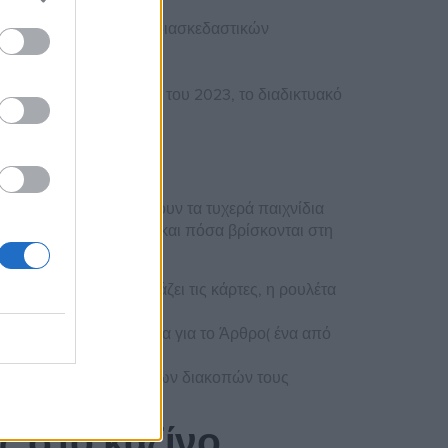
ς μια μεγάλη ποικιλία διασκεδαστικών
δες.
 καζίνο από τις αρχές του 2023, το διαδικτυακό
ές λέσχες δεν επιτρέπουν τα τυχερά παιχνίδια
 τον τύπο του συμβόλου και πόσα βρίσκονται στη
ναι το άτομο που μοιράζει τις κάρτες, η ρουλέτα
πήρχαν μόνο δύο σχόλια για το Άρθρο( ένα από
2 κάρτες, το κλείσιμο των διακοπών τους
ς στο καζίνο