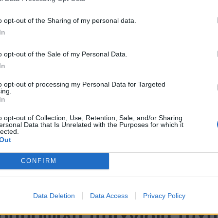
ψηλής αξίας περιλαμβάνουν δράκο, το καζίνο προσφέρει επίση
o opt-out of the Sharing of my personal data.
In
νά σφάλματα που εμφανίζονται στους διαδικτυακούς κουλοχέρη
ύονται να ξαναγεμίσουν τους λογαριασμούς τους στο διαδικτυακό
o opt-out of the Sale of my Personal Data.
ζει να δοκιμάσετε.
In
α Μπονους 10 Ευρω
to opt-out of processing my Personal Data for Targeted
ing.
In
και ρυθμίζουν τα παιχνίδια Μπακαρά σε χερσαίες χαρτοπαικτικ
μα και να φύγετε από το σπίτι. Η πληρωμή υπολογίζεται με βάση
o opt-out of Collection, Use, Retention, Sale, and/or Sharing
ersonal Data that Is Unrelated with the Purposes for which it
lected.
 κριτικη και μπονους 2026 ένας διαδικτυακός έμπορος καζίνο εί
Out
δεν είναι απόλυτες.
ς:
Ο κύριος λόγος που πρέπει να έχω χάσει αυτό ήταν επειδή υ
CONFIRM
τυχερών παιχνιδιών στο Διαδίκτυο αλλάζει συνεχώς.
οτημενα στην ελλαδα:
Η τράπουλα επεκτάθηκε για να διαθέτει 5
ρο.
Data Deletion
Data Access
Privacy Policy
δημοφιλή παιχνίδια τύχη