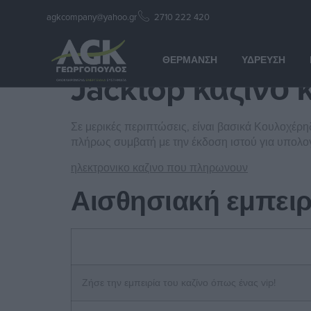
agkcompany@yahoo.gr
2710 222 420
Jacktop καζινο 
ΘΈΡΜΑΝΣΗ
ΎΔΡΕΥΣΗ
Jacktop καζινο 
Σε μερικές περιπτώσεις, είναι βασικά Κουλοχέρη
πλήρως συμβατή με την έκδοση ιστού για υπολογι
ηλεκτρονικο καζινο που πληρωνουν
Αισθησιακή εμπειρί
Ζήσε την εμπειρία του καζίνο όπως ένας vip!