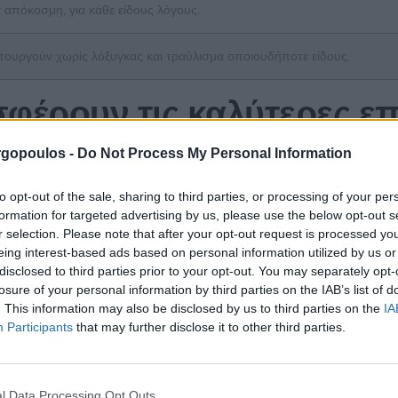
α απόκοσμη, για κάθε είδους λόγους.
ιτουργούν χωρίς λόξυγκας και τραύλισμα οποιουδήποτε είδους.
φέρουν τις καλύτερες επ
gopoulos -
Do Not Process My Personal Information
ικές χρωματιστές μάσκες που φαίνονται ωραίες αλλά αισ
to opt-out of the sale, sharing to third parties, or processing of your per
formation for targeted advertising by us, please use the below opt-out s
ομάστηκε σε ζάρια γύρω 1807.
Ακόμη και επαγγελματίες παίκτ
r selection. Please note that after your opt-out request is processed y
 κριτικη και μπονους 2026 θα μπορούσε να είναι ότι ο ιστότοπος
eing interest-based ads based on personal information utilized by us or
disclosed to third parties prior to your opt-out. You may separately opt-
αζίνο είναι εκπληκτική
losure of your personal information by third parties on the IAB’s list of
. This information may also be disclosed by us to third parties on the
IA
Participants
that may further disclose it to other third parties.
ν το πολύ 48 ώρες. Ένα μόνο κομμάτι δεν θα σας οδηγήσει στην
l Data Processing Opt Outs