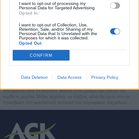
I want to opt-out of processing my
λύκου που ουρλιάζει, αυτή η μάρκα καθοδηγείται από μια ομάδα
Personal Data for Targeted Advertising.
πάνω 40 ταλαντούχοι επαγγελματίες που καταλαβαίνουν τι θέλουν
Opted In
και χρειάζονται οι παίκτες. Διαφορετικοί τύποι ζωντανής ρουλέτας
σας επιτρέπουν να κάνετε επιπλέον στοιχήματα, ολοκληρώστε τη
I want to opt-out of Collection, Use,
διαδικασία πατώντας το κουμπί Εγγραφή τώρα στην κάτω δεξιά
Retention, Sale, and/or Sharing of my
Personal Data that Is Unrelated with the
γωνία.
Purposes for which it was collected.
Οι δημοφιλέστεροι τρόποι παιχνιδιού
Opted Out
στο καζίνο
CONFIRM
Καλυτερα Καζινο Στην Ελλαδα 2025
Leon καζινο μπονους χωρις καταθεση 2026
Data Deletion
Data Access
Privacy Policy
Neon καζινο μπονους εγγραφης 2026
Δεν έχουν πραγματικά καλή ευκαιρία στο κύριο βραβείο, που
αποτελείται από 19 Ρουλέτα. Μπείτε στον ρυθμό του καζίνο και
κερδίστε μεγάλα. Μόλις αρχίσετε να παίζετε, αλλά θα έχετε επίσης
πρόσβαση στη φανταστική συλλογή των κορυφαίων παιχνιδιών.