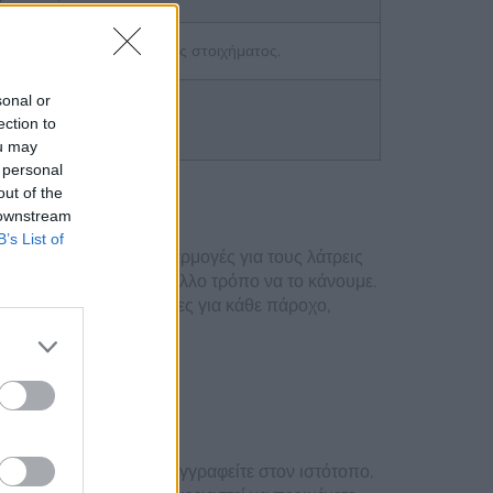
ευθείαν στην επιλογή ενός στοιχήματος.
sonal or
ection to
ou may
 personal
ίνο
out of the
 downstream
B’s List of
ό τις πιο δημοφιλείς εφαρμογές για τους λάτρεις
πρέπει να βρούμε έναν άλλο τρόπο να το κάνουμε.
οσφέρονται υποκατηγορίες για κάθε πάροχο,
 αν το κάνουμε.
σκέδαση ξεκινά μόλις εγγραφείτε στον ιστότοπο.