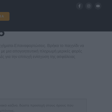
6
ΊΑ
6
οιχήματα-Επαναφορτώσεις. Βρήκα το παιχνίδι να
ε με μια απογοητευτική πληρωμή μερικές φορές
ές για την επιτυχή ενίσχυση της ασφάλειας
ικτυακό καζίνο, δώστε προσοχή στους όρους που
 μπόνους.