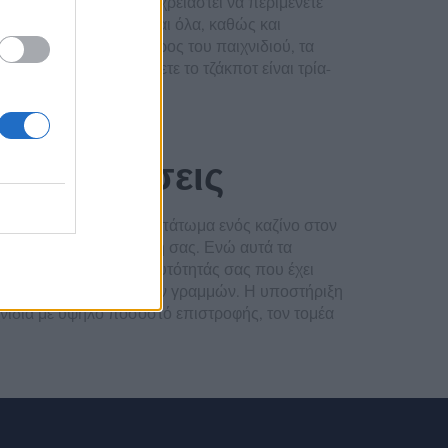
ος της οθόνης, ίσως χρειαστεί να περιμένετε
νια. Αλλά αυτό δεν είναι όλα, καθώς και
 νίκες είναι επίσης μέρος του παιχνιδιού, τα
αιτείται για να κερδίσετε το τζάκποτ είναι τρία-
 να κερδίσεις
 ειδικό στούντιο ή το πάτωμα ενός καζίνο στον
τατα θα χάσετε τα κέρδη σας. Ενώ αυτά τα
 μια φωτογραφία της ταυτότητάς σας που έχει
βρίσκεστε εντός κρατικών γραμμών. Η υποστήριξη
χνίδια με υψηλό ποσοστό επιστροφής, τον τομέα