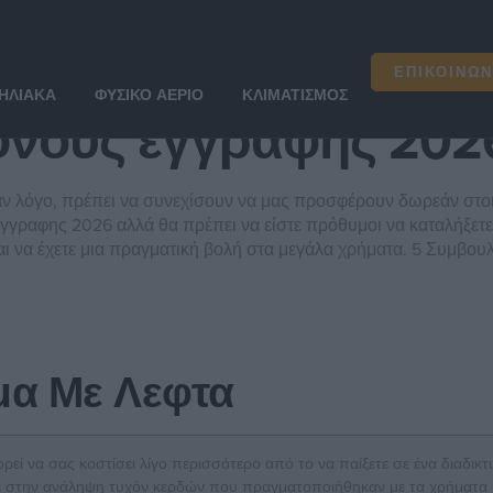
πονους εγγραφης 202
ΕΠΙΚΟΙΝΩΝ
ΗΛΙΑΚΆ
ΦΥΣΙΚΌ ΑΈΡΙΟ
ΚΛΙΜΑΤΙΣΜΌΣ
πονους εγγραφης 202
 έναν λόγο, πρέπει να συνεχίσουν να μας προσφέρουν δωρεάν στ
 εγγραφης 2026 αλλά θα πρέπει να είστε πρόθυμοι να καταλήξετ
αι να έχετε μια πραγματική βολή στα μεγάλα χρήματα. 5 Συμβουλ
μα Με Λεφτα
ορεί να σας κοστίσει λίγο περισσότερο από το να παίξετε σε ένα διαδ
ι στην ανάληψη τυχόν κερδών που πραγματοποιήθηκαν με τα χρήματα