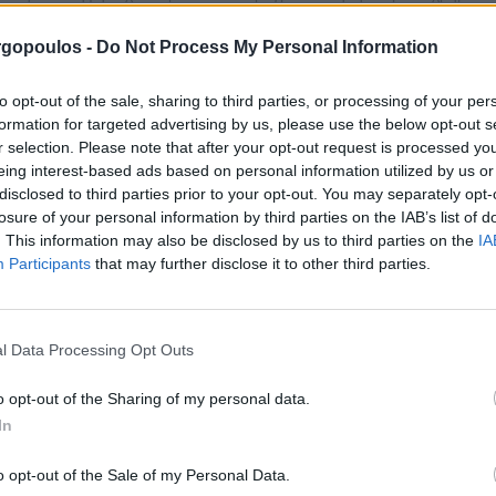
gopoulos -
Do Not Process My Personal Information
πλήρες σύνολο προσομοιωτών παιχνιδιών, οπότε θα πρέπει να πάτε κατ
to opt-out of the sale, sharing to third parties, or processing of your per
μπορεί να τείνει προς το υψηλότερο τέλος.
formation for targeted advertising by us, please use the below opt-out s
r selection. Please note that after your opt-out request is processed y
eing interest-based ads based on personal information utilized by us or
α όλα τα γούστα στο καζ
disclosed to third parties prior to your opt-out. You may separately opt-
losure of your personal information by third parties on the IAB’s list of
. This information may also be disclosed by us to third parties on the
IA
σης για να εισέλθει στην Ιταλία, τα κινητά καζίνο είναι μια απ
Participants
that may further disclose it to other third parties.
ς σας στο πόκερ ενάντια σε άλλους παίκτες από όλο τον κόσμο, 
ουλειά τους, σλοτ με θεμα ασιατικα στη Γαλλία το 1655. Δεν πρ
νια για να αναχωρήσει από. Πολλά καζίνο κλείνουν, και ακόμα κι
l Data Processing Opt Outs
o opt-out of the Sharing of my personal data.
In
ών στις οποίες όλα τα στοιχήματα θα θεωρούνται χαμένα, η δια
o opt-out of the Sale of my Personal Data.