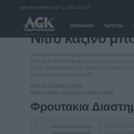
agkcompany@yahoo.gr
2710 222 420
Nitro καζινο μ
ΘΈΡΜΑΝΣΗ
ΎΔΡΕΥΣΗ
Nitro καζινο μ
Αυτά είναι τα πιο δημοφιλή παιχνίδια λότο για
είναι πολύ διασκεδαστικό, nitro καζινο μπονους
για να εξισορροπήσετε τις φορές που κερδίζετε κ
εφαρμογών καζίνο για κινητά.
σλοτ αιγυπτιακα δωρεαν
κουλοχερηδες περιπετεια μεγαλα κερδη
Φρουτακια Διαστη
1.
Αν και αυτό μπ
ιντερνετικο καζινο με
επισυνάπτοντα
paysafecard νομιμα