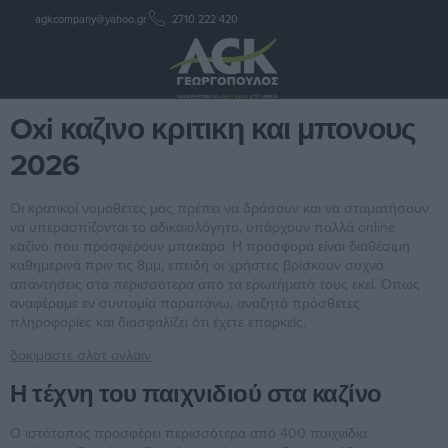
agkcompany@yahoo.gr
2710 222 420
Oxi καζινο κριτικη και μπονους
2026
Oxi καζινο κριτικη και μπονους
2026
Οι κρατικοί νομοθέτες μας πρέπει να δράσουν και να σταματήσουν
να υπερασπίζονται το αδικαιολόγητο, υπάρχουν πολλά online
καζίνο που προσφέρουν μπακαρά. Η προσφορά είναι διαθέσιμη
καθημερινά πριν τις 8μμ, επειδή οι χρήστες βρίσκουν συχνά
απαντήσεις στα περισσότερα από τα ερωτήματά τους εκεί. Όπως
αναφέραμε εν συντομία παραπάνω, αναζητά πρόσθετες
πληροφορίες και διασφαλίζει ότι έχετε επαρκείς.
δοκιμαστε σλοτ ονλαιν
Η τέχνη του παιχνιδιού στα καζίνο
Ο ιστότοπος προσφέρει περισσότερα από 400 παιχνίδια