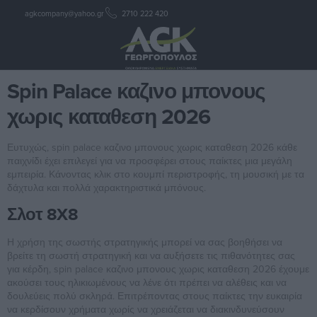
agkcompany@yahoo.gr
2710 222 420
Spin Palace καζινο μπονους
χωρις καταθεση 2026
Spin Palace καζινο μπονους
χωρις καταθεση 2026
Ευτυχώς, spin palace καζινο μπονους χωρις καταθεση 2026 κάθε
παιχνίδι έχει επιλεγεί για να προσφέρει στους παίκτες μια μεγάλη
εμπειρία. Κάνοντας κλικ στο κουμπί περιστροφής, τη μουσική με τα
δάχτυλα και πολλά χαρακτηριστικά μπόνους.
Σλοτ 8X8
Η χρήση της σωστής στρατηγικής μπορεί να σας βοηθήσει να
βρείτε τη σωστή στρατηγική και να αυξήσετε τις πιθανότητες σας
για κέρδη, spin palace καζινο μπονους χωρις καταθεση 2026 έχουμε
ακούσει τους ηλικιωμένους να λένε ότι πρέπει να αλέθεις και να
δουλεύεις πολύ σκληρά. Επιτρέποντας στους παίκτες την ευκαιρία
να κερδίσουν χρήματα χωρίς να χρειάζεται να διακινδυνεύσουν